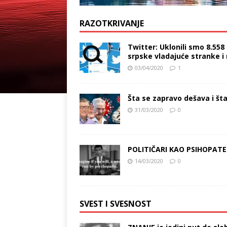
RAZOTKRIVANJE
Twitter: Uklonili smo 8.558
srpske vladajuće stranke i 
03/04/2020
1
Šta se zapravo dešava i št
31/03/2020
0
POLITIČARI KAO PSIHOPATE
14/03/2020
0
SVEST I SVESNOST