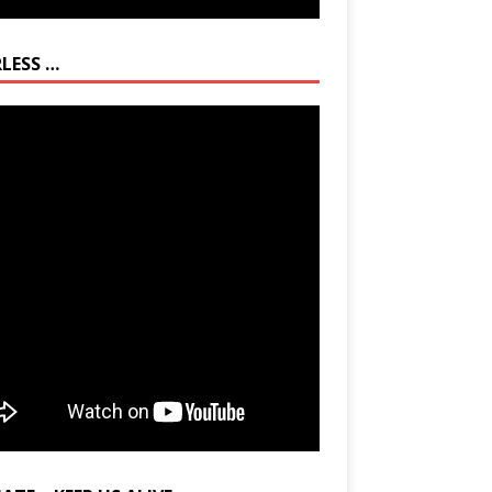
RLESS …