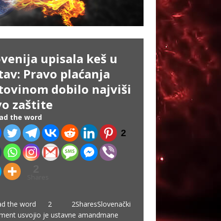
ovenija upisala keš u
tav: Pravo plaćanja
tovinom dobilo najviši
vo zaštite
ad the word
2
2
Shares
ead the word 2 2SharesSlovenački
ament usvojio je ustavne amandmane