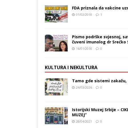
FDA priznala da vakcine uz
01/02/2018
1
Pismo podrške svjesnoj, savj
čuveni imunolog dr Srećko S
16/01/2018
0
KULTURA I NEKULTURA
Tamo gde sistemi zakažu, 
24/03/2026
0
Istorijski Muzej Srbije 
MUZEJ”
28/04/2021
0