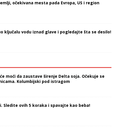
Zemlji, očekivana mesta pada Evropa, US i region
o ključalu vodu iznad glave i pogledajte šta se desilo!
e moći da zaustave širenje Delta soja. Očekuje se
olnicama. Kolumbijski pod istragom
. Sledite ovih 5 koraka i spavajte kao beba!