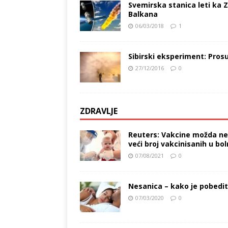
Svemirska stanica leti ka 
Balkana
06/03/2018
1
Sibirski eksperiment: Prosu
27/12/2016
0
ZDRAVLJE
Reuters: Vakcine možda neć
veći broj vakcinisanih u b
07/08/2021
0
Nesanica – kako je pobediti
07/03/2020
0