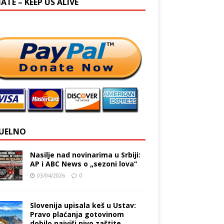
TE – KEEP US ALIVE
UELNO
Nasilje nad novinarima u Srbiji:
AP i ABC News o „sezoni lova“
03/04/2026
0
Slovenija upisala keš u Ustav:
Pravo plaćanja gotovinom
dobilo najviši nivo zaštite