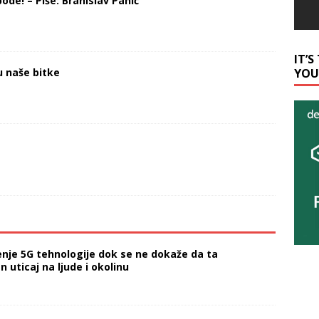
ode! – Piše: Branislav Panić
IT’
u naše bitke
YOU
nje 5G tehnologije dok se ne dokaže da ta
uticaj na ljude i okolinu