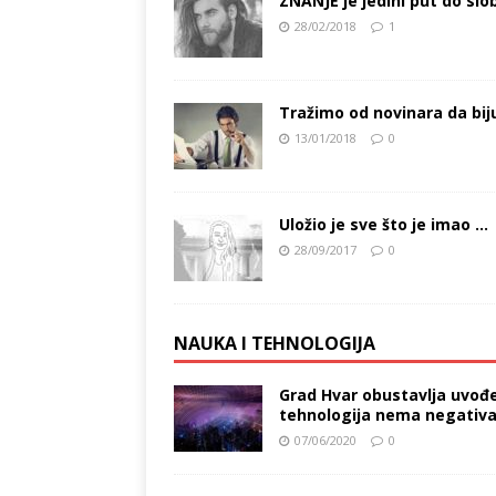
ZNANJE je jedini put do slob
28/02/2018
1
Tražimo od novinara da bij
13/01/2018
0
Uložio je sve što je imao …
28/09/2017
0
NAUKA I TEHNOLOGIJA
Grad Hvar obustavlja uvođe
tehnologija nema negativan 
07/06/2020
0