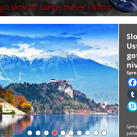
Sl
Us
go
ni
Spre
Spr
parl