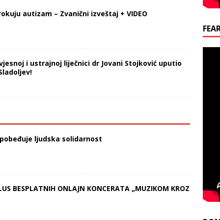
rokuju autizam – Zvanični izveštaj + VIDEO
FEA
esnoj i ustrajnoj liječnici dr Jovani Stojković uputio
ladoljev!
pobeđuje ljudska solidarnost
– CIKLUS BESPLATNIH ONLAJN KONCERATA „MUZIKOM KROZ