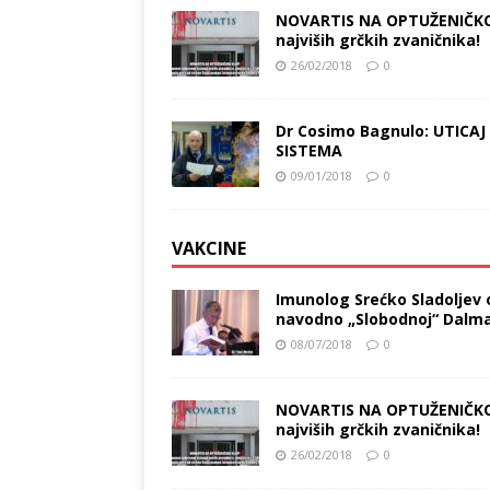
NOVARTIS NA OPTUŽENIČKOJ 
najviših grčkih zvaničnika!
26/02/2018
0
Dr Cosimo Bagnulo: UTICAJ
SISTEMA
09/01/2018
0
VAKCINE
Imunolog Srećko Sladoljev o
navodno „Slobodnoj“ Dalma
08/07/2018
0
NOVARTIS NA OPTUŽENIČKOJ 
najviših grčkih zvaničnika!
26/02/2018
0