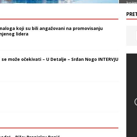
kojim
direk
PRET
držav
 naloga koji su bili angažovani na promovisanju
Spre
njenog lidera
a se može očekivati – U Detalje – Srđan Nogo INTERVJU