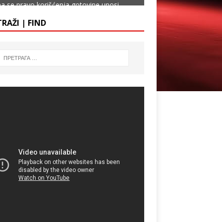
a se pravo korišćenja gotovine unosi
tno u Ustav. Time Slovenija postaje
RAŽI | FIND
a koja Ustavom štiti keš
[…]
ad the word
2
2
Shares