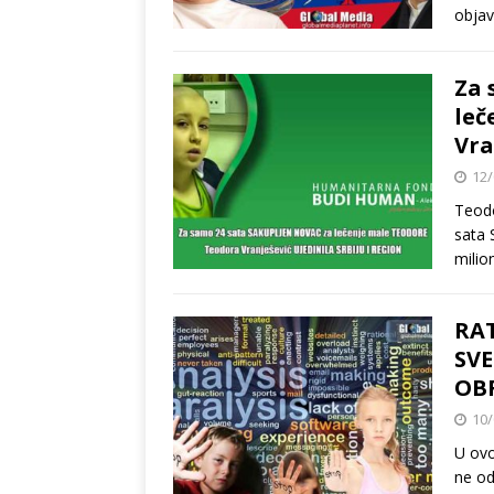
objav
Za 
leč
Vra
12/
Teodo
sata
milio
RAT
SV
OB
10/
U ovo
ne od