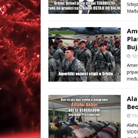
Srbij
Mađar
Ame
Pla
Buj
12/
Ameri
pripa
međun
Ala
Beo
11/
Alah
VIDEO