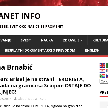
ANET INFO
EBE, SVET OKO NAS ĆE SE PROMENITI
IVANJE
SVEST
NAUKA
ZDRAVLJE
KULTUR
BESPLATNI DOKUMENTARCI S PREVODOM
ENGLISH
a Brnabić
an: Brisel je na strani TERORISTA,
ada na granici sa Srbijom OSTAJE DO
JNJEG!
PRE
06/2017
Global Media
0
: Brisel je na strani TERORISTA, ograda na granici sa