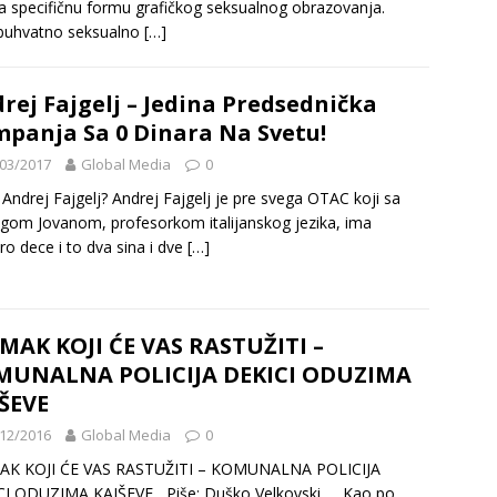
a specifičnu formu grafičkog seksualnog obrazovanja.
buhvatno seksualno
[…]
rej Fajgelj – Jedina Predsednička
panja Sa 0 Dinara Na Svetu!
03/2017
Global Media
0
 Andrej Fajgelj? Andrej Fajgelj je pre svega OTAC koji sa
gom Jovanom, profesorkom italijanskog jezika, ima
ro dece i to dva sina i dve
[…]
MAK KOJI ĆE VAS RASTUŽITI –
MUNALNA POLICIJA DEKICI ODUZIMA
ŠEVE
12/2016
Global Media
0
AK KOJI ĆE VAS RASTUŽITI – KOMUNALNA POLICIJA
CI ODUZIMA KAIŠEVE Piše: Duško Velkovski Kao po