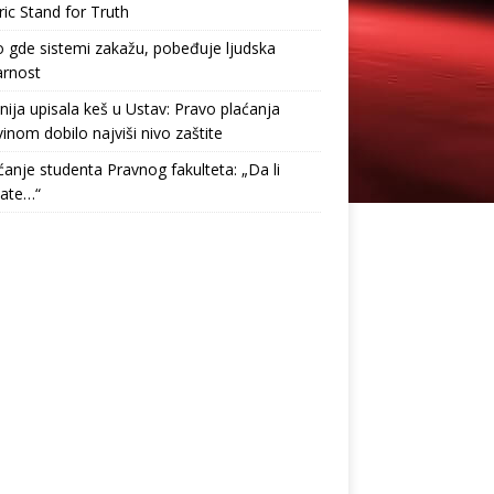
ric Stand for Truth
gde sistemi zakažu, pobeđuje ljudska
arnost
nija upisala keš u Ustav: Pravo plaćanja
inom dobilo najviši nivo zaštite
anje studenta Pravnog fakulteta: „Da li
tate…“