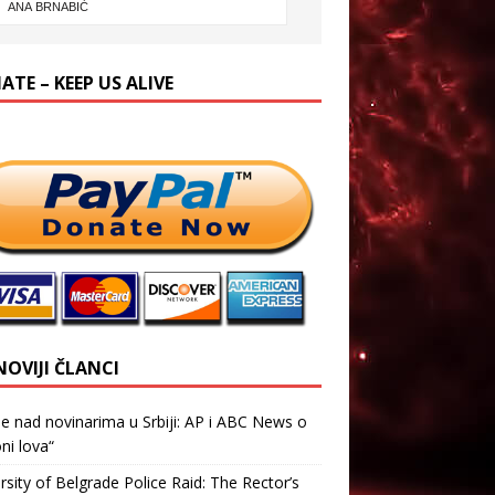
TE – KEEP US ALIVE
NOVIJI ČLANCI
je nad novinarima u Srbiji: AP i ABC News o
ni lova“
rsity of Belgrade Police Raid: The Rector’s