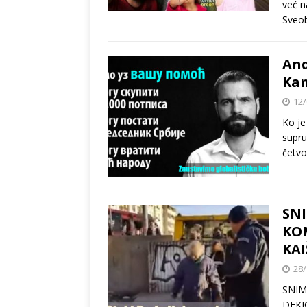
već n
Sveo
And
Kam
12/
Ko je
supru
četvo
SNI
KO
KAI
28/
SNIM
DEKI