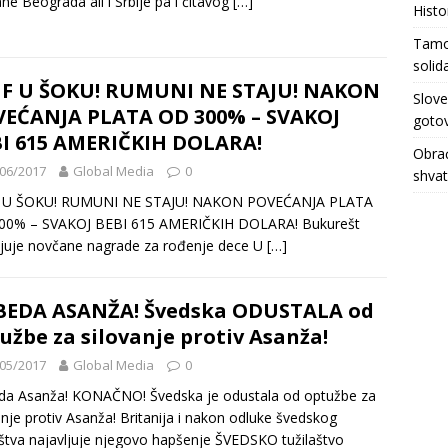
ne Beograda ali i Srbije pa i čitavog
[…]
Histo
Tamo 
solid
F U ŠOKU! RUMUNI NE STAJU! NAKON
Slove
EĆANJA PLATA OD 300% – SVAKOJ
gotov
I 615 AMERIČKIH DOLARA!
Obrać
06/2017
Global Media
0
shva
U ŠOKU! RUMUNI NE STAJU! NAKON POVEĆANJA PLATA
00% – SVAKOJ BEBI 615 AMERIČKIH DOLARA! Bukurešt
juje novčane nagrade za rođenje dece U
[…]
BEDA ASANŽA! Švedska ODUSTALA od
užbe za silovanje protiv Asanža!
05/2017
Global Media
0
da Asanža! KONAČNO! Švedska je odustala od optužbe za
anje protiv Asanža! Britanija i nakon odluke švedskog
aštva najavljuje njegovo hapšenje ŠVEDSKO tužilaštvo