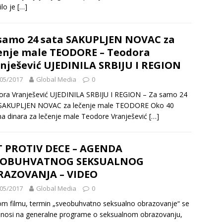
ilo je
[…]
samo 24 sata SAKUPLJEN NOVAC za
enje male TEODORE – Teodora
nješević UJEDINILA SRBIJU I REGION
05/2017
Global Media
0
ra Vranješević UJEDINILA SRBIJU I REGION – Za samo 24
 SAKUPLJEN NOVAC za lečenje male TEODORE Oko 40
na dinara za lečenje male Teodore Vranješević
[…]
 PROTIV DECE – AGENDA
EOBUHVATNOG SEKSUALNOG
RAZOVANJA – VIDEO
05/2017
Global Media
0
m filmu, termin „sveobuhvatno seksualno obrazovanje“ se
nosi na generalne programe o seksualnom obrazovanju,