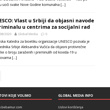
lu uoči svake Nove Godine komunalna
[…]
SCO: Vlast u Srbiji da objasni navode
riminalu u centrima za socijalni rad
08/2020
Global Media
0
ska Katedra za bioetiku organizacije UNESCO pozvala je
ednika Srbije Aleksandra Vučića da objasni protivrečne
ke o broju zaraženih i preminulih od kovida-19 u
novama
[…]
TOVI KOJE VOLIMO
GLOBAL MEDIA INFO
.bebamur.com
Uslovi korišćenja