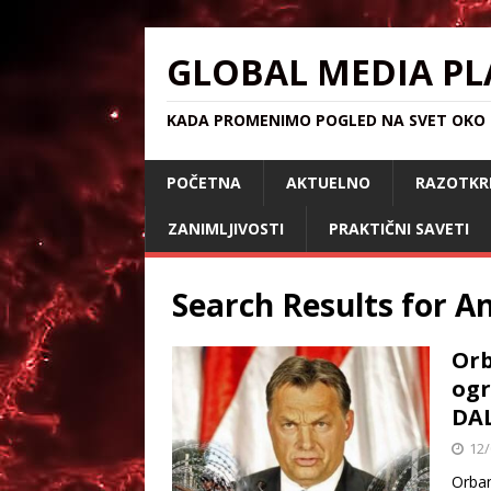
GLOBAL MEDIA PL
KADA PROMENIMO POGLED NA SVET OKO S
POČETNA
AKTUELNO
RAZOTKR
ZANIMLJIVOSTI
PRAKTIČNI SAVETI
Search Results for
An
Orb
ogr
DAL
12/
Orban