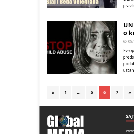
pravi
UNE
o k
08/
Evrop
preds
podat
usta
«
1
…
5
6
7
»
SAJ
www