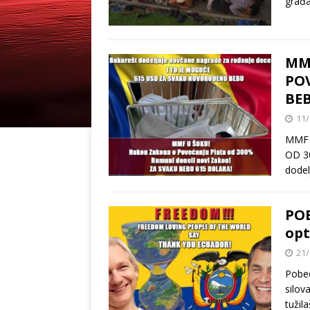
građa
MM
POV
BEB
11/
MMF 
OD 3
dodel
PO
opt
21/
Pobe
silov
tužil