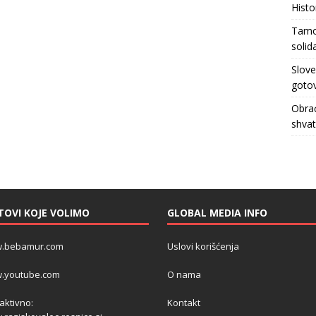
Histo
Tamo 
solid
Slove
gotov
Obrać
shva
TOVI KOJE VOLIMO
GLOBAL MEDIA INFO
.bebamur.com
Uslovi korišćenja
.youtube.com
O nama
 aktivno:
Kontakt