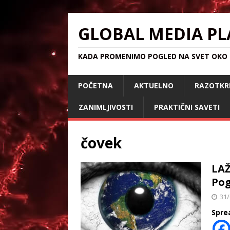
GLOBAL MEDIA PL
KADA PROMENIMO POGLED NA SVET OKO S
POČETNA
AKTUELNO
RAZOTKR
ZANIMLJIVOSTI
PRAKTIČNI SAVETI
‎čovek‬
LAŽ
Pog
31/
Spre