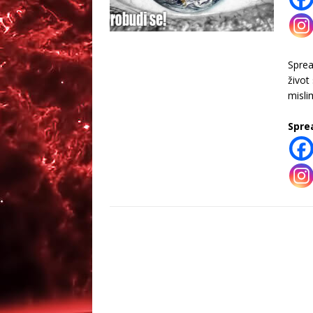
Spre
život
misli
Spre