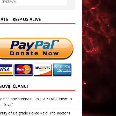
TE – KEEP US ALIVE
NOVIJI ČLANCI
je nad novinarima u Srbiji: AP i ABC News o
ni lova“
rsity of Belgrade Police Raid: The Rector’s