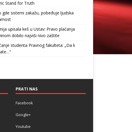
ric Stand for Truth
gde sistemi zakažu, pobeđuje ljudska
arnost
nija upisala keš u Ustav: Pravo plaćanja
inom dobilo najviši nivo zaštite
anje studenta Pravnog fakulteta: „Da li
tate…“
PRATI NAS
Facebook
Google+
Youtube