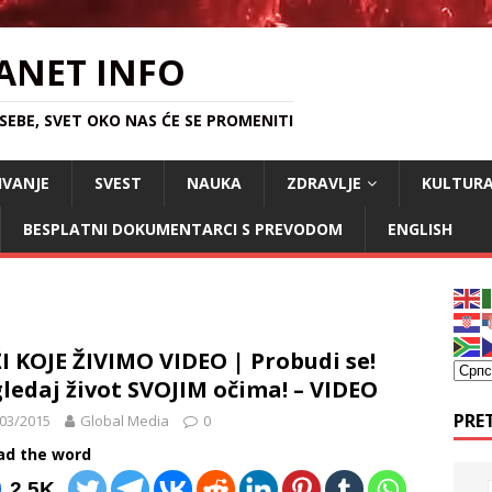
ANET INFO
EBE, SVET OKO NAS ĆE SE PROMENITI
IVANJE
SVEST
NAUKA
ZDRAVLJE
KULTUR
BESPLATNI DOKUMENTARCI S PREVODOM
ENGLISH
I KOJE ŽIVIMO VIDEO | Probudi se!
ledaj život SVOJIM očima! – VIDEO
PRE
03/2015
Global Media
0
ad the word
2.5K