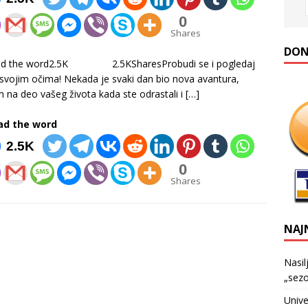
0
Shares
DONA
ad the word2.5K 2.5KSharesProbudi se i pogledaj
 svojim očima! Nekada je svaki dan bio nova avantura,
m na deo vašeg života kada ste odrastali i
[…]
ad the word
2.5K
0
Shares
NAJ
Nasil
„sezo
Unive