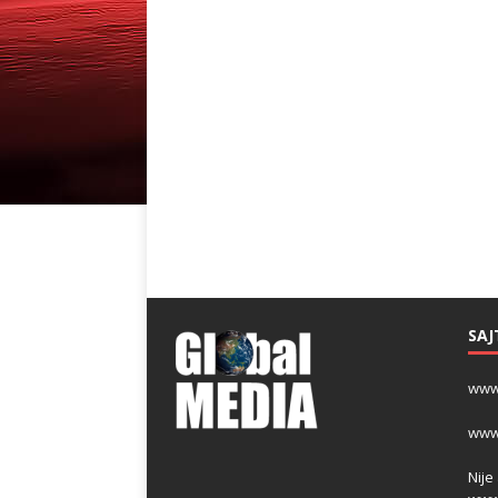
SAJ
www
www
Nije