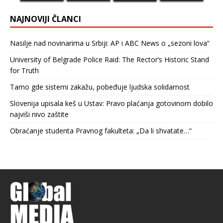
NAJNOVIJI ČLANCI
Nasilje nad novinarima u Srbiji: AP i ABC News o „sezoni lova“
University of Belgrade Police Raid: The Rector’s Historic Stand
for Truth
Tamo gde sistemi zakažu, pobeđuje ljudska solidarnost
Slovenija upisala keš u Ustav: Pravo plaćanja gotovinom dobilo
najviši nivo zaštite
Obraćanje studenta Pravnog fakulteta: „Da li shvatate…“