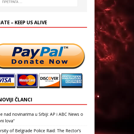
TE – KEEP US ALIVE
NOVIJI ČLANCI
je nad novinarima u Srbiji: AP i ABC News o
ni lova“
rsity of Belgrade Police Raid: The Rector’s