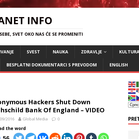
ANET INFO
EBE, SVET OKO NAS ĆE SE PROMENITI
IVANJE
SVEST
NAUKA
ZDRAVLJE
KULTUR
BESPLATNI DOKUMENTARCI S PREVODOM
ENGLISH
onymous Hackers Shut Down
hschild Bank Of England – VIDEO
PRE
09/2016
Global Media
0
ad the word
56