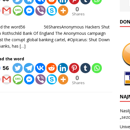
0
Shares
DONA
ad the word56 56SharesAnonymous Hackers Shut
 Rothschild Bank Of England The Anonymous campaign
st the corrupt global banking cartel, #OpIcarus: Shut Down
Banks, has
[…]
ad the word
56
0
Shares
NAJ
Nasil
„sezo
Unive