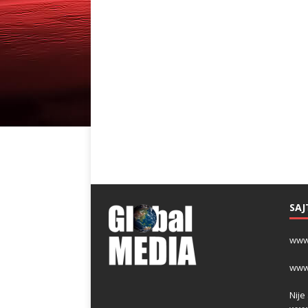
SAJ
www
www
Nije