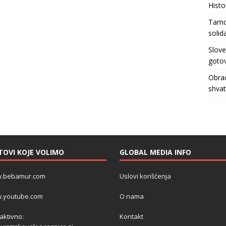
Histo
Tamo 
solid
Slove
gotov
Obrać
shva
TOVI KOJE VOLIMO
GLOBAL MEDIA INFO
.bebamur.com
Uslovi korišćenja
.youtube.com
O nama
 aktivno:
Kontakt