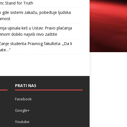
ric Stand for Truth
gde sistemi zakažu, pobeđuje ljudska
arnost
nija upisala keš u Ustav: Pravo plaćanja
inom dobilo najviši nivo zaštite
anje studenta Pravnog fakulteta: „Da li
tate…“
PRATI NAS
Facebook
Google+
Youtube