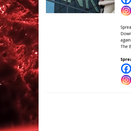
Spre
Down
again
The 
Spre