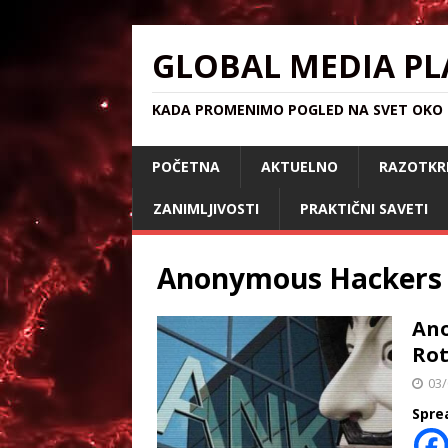
GLOBAL MEDIA PL
KADA PROMENIMO POGLED NA SVET OKO S
POČETNA
AKTUELNO
RAZOTKR
ZANIMLJIVOSTI
PRAKTIČNI SAVETI
Anonymous Hackers
An
Rot
03/
Spre