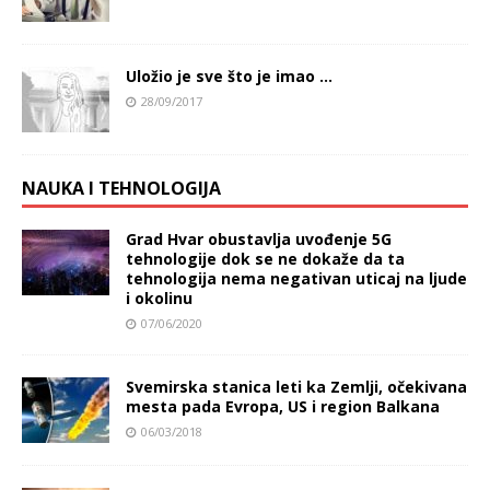
Uložio je sve što je imao …
28/09/2017
NAUKA I TEHNOLOGIJA
Grad Hvar obustavlja uvođenje 5G
tehnologije dok se ne dokaže da ta
tehnologija nema negativan uticaj na ljude
i okolinu
07/06/2020
Svemirska stanica leti ka Zemlji, očekivana
mesta pada Evropa, US i region Balkana
06/03/2018