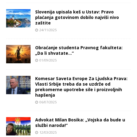
Slovenija upisala keš u Ustav: Pravo
plaćanja gotovinom dobilo najviši nivo
zaštite
24/11/2025
Obraćanje studenta Pravnog fakulteta:
„Da li shvatate…“
01/09/2025
Komesar Saveta Evrope Za Ljudska Prava:
Vlasti Srbije treba da se uzdrže od
prekomerne upotrebe sile i proizvoljnih
hapšenja
06/07/2025
Advokat Milan Bosika: „Vojska da bude u
službi naroda!“
12/03/2025