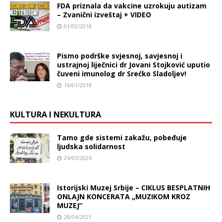
FDA priznala da vakcine uzrokuju autizam
– Zvanični izveštaj + VIDEO
01/02/2018
Pismo podrške svjesnoj, savjesnoj i
ustrajnoj liječnici dr Jovani Stojković uputio
čuveni imunolog dr Srećko Sladoljev!
16/01/2018
KULTURA I NEKULTURA
Tamo gde sistemi zakažu, pobeđuje
ljudska solidarnost
24/03/2026
Istorijski Muzej Srbije – CIKLUS BESPLATNIH
ONLAJN KONCERATA „MUZIKOM KROZ
MUZEJ”
28/04/2021