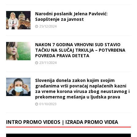
Narodni poslanik Jelena Pavlović:
Saopštenje za javnost
25/12/2024
NAKON 7 GODINA VRHOVNI SUD STAVIO
TAČKU NA SLUČAJ TRKULJA – POTVRĐENA
POVREDA PRAVA DETETA
23/11/2024
Slovenija donela zakon kojim svojim
građanima vrši povraćaj naplaćenih kazni
za vreme korona virusa zbog neustavnog i
prekomernog mešanja u ljudska prava
01/10/2023
INTRO PROMO VIDEOS | IZRADA PROMO VIDEA