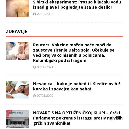
Sibirski eksperiment: Prosuo ključalu vodu
iznad glave i pogledajte šta se desilo!
27/12/2016
ZDRAVLJE
Reuters: Vakcine možda neće moći da
zaustave širenje Delta soja. Očekuje se
veći broj vakcinisanih u bolnicama.
Kolumbijski pod istragom
07/08/2021
Nesanica – kako je pobediti. Sledite ovih 5
koraka i spavajte kao beba!
07/03/2020
NOVARTIS NA OPTUŽENIČKOJ KLUPI – Grčki
Parlament pokrenuo istragu protiv najviših
grčkih zvaničnika!