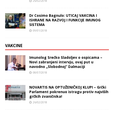
26/02/2018
Dr Cosimo Bagnulo: UTICAJ VAKCINA I
ISHRANE NA RAZVOJ I FUNKCIJE IMUNOG
SISTEMA
09/01/2018
VAKCINE
Imunolog Srećko Sladoljev o ospicama –
Novi zabranjeni intervju, ovaj put u
navodno „Slobodnoj“ Dalmaciji
08/07/2018
NOVARTIS NA OPTUŽENIČKOJ KLUPI – Grčki
Parlament pokrenuo istragu protiv najviših
grčkih zvaničnika!
26/02/2018