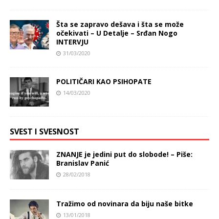
Šta se zapravo dešava i šta se može
očekivati – U Detalje – Srđan Nogo
INTERVJU
31/03/2020
POLITIČARI KAO PSIHOPATE
14/03/2020
SVEST I SVESNOST
ZNANJE je jedini put do slobode! – Piše:
Branislav Panić
28/02/2018
Tražimo od novinara da biju naše bitke
13/01/2018