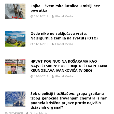
Lajka – Svemirska lutalica u misiji bez
povratka
04/11/2019
Global Media
Ovde niko ne zaključava vrata:
Najsigurnija zemlja na svetu! (FOTO)
11/11/2018
Global Media
HRVAT POGINUO NA KOŠARAMA KAO
NAJVEĆI SRBIN: POSLEDNJE REČI KAPETANA
KRUNOSLAVA IVANKOVIĆA (VIDEO)
19/04/2018
Global Media
Šok u policiji i tužilaštvu: grupa građana
‘zbog genocida trovanjem chemtrailsima’
podnela krivične prijave protiv najviših
državnih organa!?
08/04/2018
Global Media