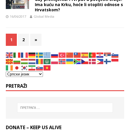
Ima kuću na Krku, hoće li otopliti odnose s
Hrvatskom?
16/06/2017
Global Media
1
2
»
PRETRAŽI
DONATE – KEEP US ALIVE