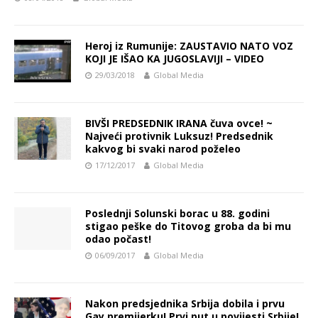
Heroj iz Rumunije: ZAUSTAVIO NATO VOZ
KOJI JE IŠAO KA JUGOSLAVIJI – VIDEO
29/03/2018
Global Media
BIVŠI PREDSEDNIK IRANA čuva ovce! ~
Najveći protivnik Luksuz! Predsednik
kakvog bi svaki narod poželeo
17/12/2017
Global Media
Poslednji Solunski borac u 88. godini
stigao peške do Titovog groba da bi mu
odao počast!
06/09/2017
Global Media
Nakon predsjednika Srbija dobila i prvu
Gay premijerku! Prvi put u povijesti Srbije!