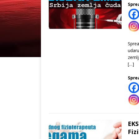
Spre
Spre
udaru
zemlj
[…]
Spre
EKS
Fiz