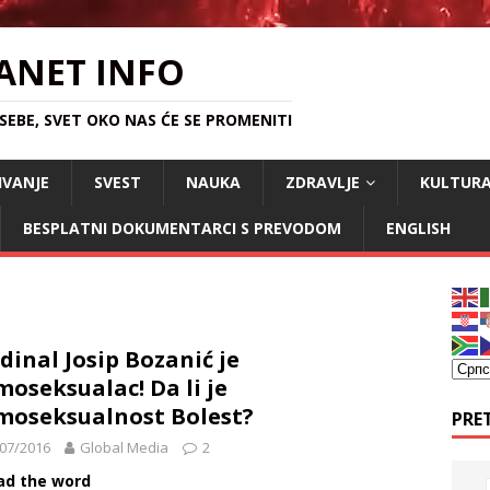
ANET INFO
EBE, SVET OKO NAS ĆE SE PROMENITI
IVANJE
SVEST
NAUKA
ZDRAVLJE
KULTUR
BESPLATNI DOKUMENTARCI S PREVODOM
ENGLISH
dinal Josip Bozanić je
oseksualac! Da li je
oseksualnost Bolest?
PRE
07/2016
Global Media
2
ad the word