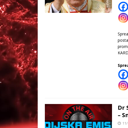
Spre
posta
promi
KARD
Spre
Dr 
– S
11/