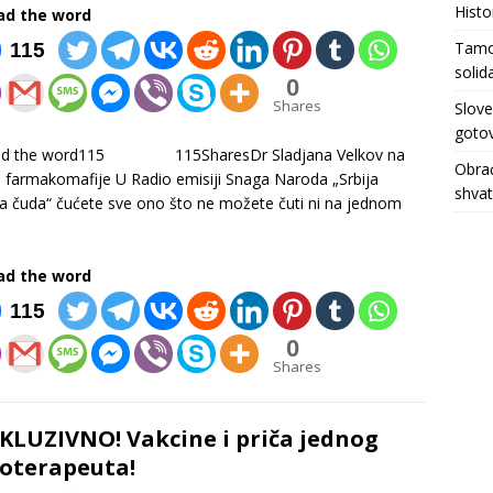
Histo
ad the word
Tamo 
115
solid
0
Shares
Slove
gotov
ad the word115 115SharesDr Sladjana Velkov na
Obrać
 farmakomafije U Radio emisiji Snaga Naroda „Srbija
shva
a čuda“ čućete sve ono što ne možete čuti ni na jednom
ad the word
115
0
Shares
KLUZIVNO! Vakcine i priča jednog
ioterapeuta!