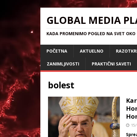
GLOBAL MEDIA PL
KADA PROMENIMO POGLED NA SVET OKO S
POČETNA
AKTUELNO
RAZOTKR
ZANIMLJIVOSTI
PRAKTIČNI SAVETI
bolest
Kar
Hom
Hom
15/
Spre