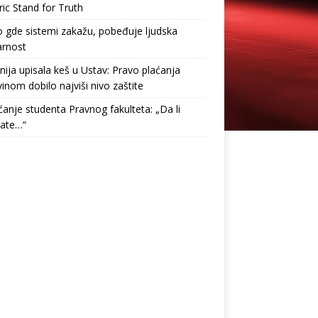
ric Stand for Truth
gde sistemi zakažu, pobeđuje ljudska
arnost
nija upisala keš u Ustav: Pravo plaćanja
inom dobilo najviši nivo zaštite
anje studenta Pravnog fakulteta: „Da li
tate…“