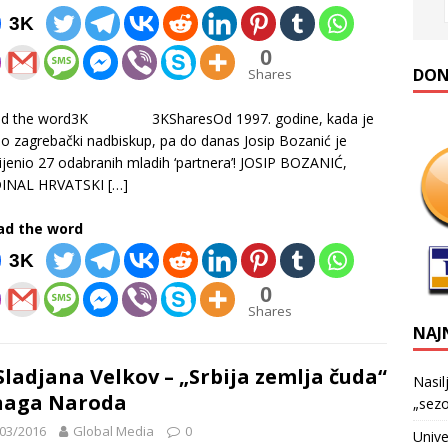
3K
0
DONA
Shares
ad the word3K 3KSharesOd 1997. godine, kada je
o zagrebački nadbiskup, pa do danas Josip Bozanić je
jenio 27 odabranih mladih ‘partnera’! JOSIP BOZANIĆ,
INAL HRVATSKI
[…]
ad the word
3K
0
Shares
NAJ
Sladjana Velkov – „Srbija zemlja čuda“
Nasil
naga Naroda
„sezo
03/2016
Global Media
0
Unive