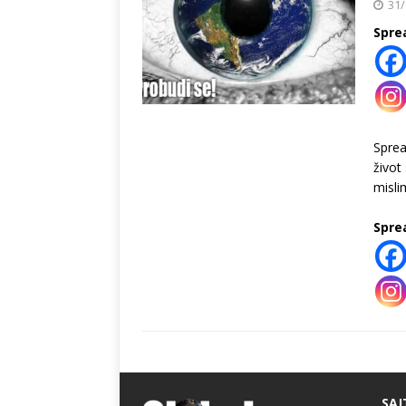
31/
Spre
Spre
život
misli
Spre
SAJ