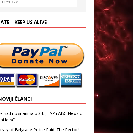
TE – KEEP US ALIVE
NOVIJI ČLANCI
je nad novinarima u Srbiji: AP i ABC News o
ni lova“
rsity of Belgrade Police Raid: The Rector’s