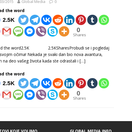
03/2015
Global Media
0
ad the word
2.5K
0
Shares
ad the word2.5K 2.5KSharesProbudi se i pogledaj
 svojim očima! Nekada je svaki dan bio nova avantura,
m na deo vašeg života kada ste odrastali i
[…]
ad the word
2.5K
0
Shares
TOVI KOJE VOLIMO
GLOBAL MEDIA INFO