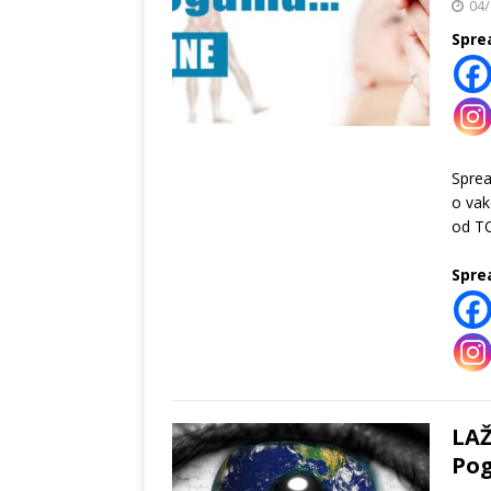
04/
Spre
Spre
o vak
od TO
Spre
LAŽ
Pog