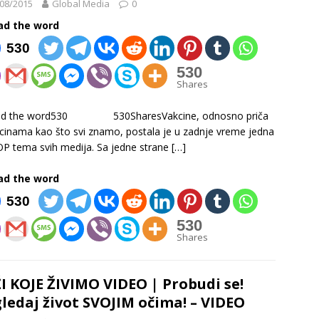
08/2015
Global Media
0
ad the word
530
530
Shares
ad the word530 530SharesVakcine, odnosno priča
cinama kao što svi znamo, postala je u zadnje vreme jedna
P tema svih medija. Sa jedne strane
[…]
ad the word
530
530
Shares
I KOJE ŽIVIMO VIDEO | Probudi se!
ledaj život SVOJIM očima! – VIDEO