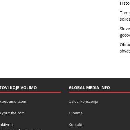
Histo
Tamo 
solid
Slove
gotov
Obrać
shva
TOVI KOJE VOLIMO
GLOBAL MEDIA INFO
.bebamur.com
Uslovi korišćenja
.youtube.com
O nama
 aktivno:
Kontakt