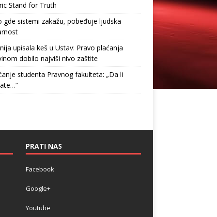
ric Stand for Truth
gde sistemi zakažu, pobeđuje ljudska
arnost
nija upisala keš u Ustav: Pravo plaćanja
inom dobilo najviši nivo zaštite
anje studenta Pravnog fakulteta: „Da li
tate…“
PRATI NAS
Facebook
Google+
Youtube