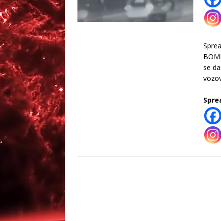
Spre
BOMBA
se da
vozo
Spre