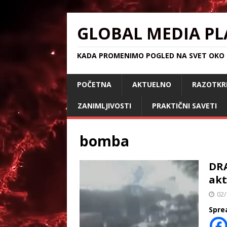
GLOBAL MEDIA PL
KADA PROMENIMO POGLED NA SVET OKO S
POČETNA
AKTUELNO
RAZOTKR
ZANIMLJIVOSTI
PRAKTIČNI SAVETI
bomba
DR
akt
02/
Spre