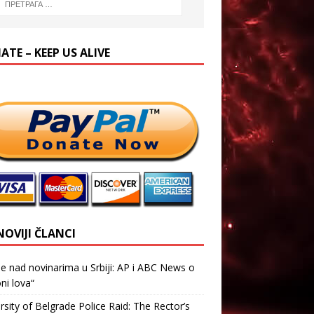
TE – KEEP US ALIVE
NOVIJI ČLANCI
je nad novinarima u Srbiji: AP i ABC News o
ni lova“
rsity of Belgrade Police Raid: The Rector’s