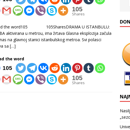
105
Shares
DONA
ad the word105 105SharesDRAMA U ISTANBULU:
 aktivirana u metrou, ima žrtava Glasna eksplozija začula
nas na glavnoj stanici istanbulskog metroa. Svi polasci
va sa
[…]
ad the word
105
105
Shares
NAJ
Nasil
„sezo
Unive