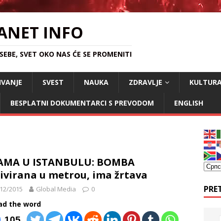
ANET INFO
EBE, SVET OKO NAS ĆE SE PROMENITI
IVANJE
SVEST
NAUKA
ZDRAVLJE
KULTUR
BESPLATNI DOKUMENTARCI S PREVODOM
ENGLISH
AMA U ISTANBULU: BOMBA
ivirana u metrou, ima žrtava
PRE
12/2015
Global Media
0
ad the word
105