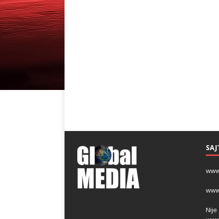
SAJ
www
www
Nije