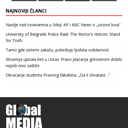
NAJNOVIJI ČLANCI
Nasilje nad novinarima u Srbiji: AP i ABC News o „sezoni lova“
University of Belgrade Police Raid: The Rector’s Historic Stand
for Truth
Tamo gde sistemi zakažu, pobeđuje ljudska solidarnost
Slovenija upisala keš u Ustav: Pravo plaćanja gotovinom dobilo
najviši nivo zaštite
Obraćanje studenta Pravnog fakulteta: „Da li shvatate…“