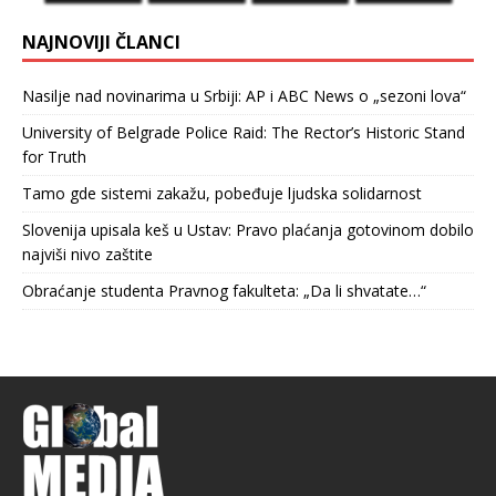
NAJNOVIJI ČLANCI
Nasilje nad novinarima u Srbiji: AP i ABC News o „sezoni lova“
University of Belgrade Police Raid: The Rector’s Historic Stand
for Truth
Tamo gde sistemi zakažu, pobeđuje ljudska solidarnost
Slovenija upisala keš u Ustav: Pravo plaćanja gotovinom dobilo
najviši nivo zaštite
Obraćanje studenta Pravnog fakulteta: „Da li shvatate…“