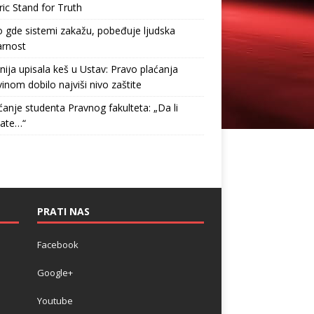
ric Stand for Truth
gde sistemi zakažu, pobeđuje ljudska
arnost
nija upisala keš u Ustav: Pravo plaćanja
inom dobilo najviši nivo zaštite
anje studenta Pravnog fakulteta: „Da li
tate…“
PRATI NAS
Facebook
Google+
Youtube