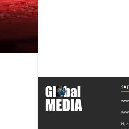
SAJ
www
www
Nije