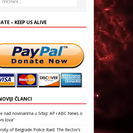
TE – KEEP US ALIVE
NOVIJI ČLANCI
je nad novinarima u Srbiji: AP i ABC News o
ni lova“
rsity of Belgrade Police Raid: The Rector’s