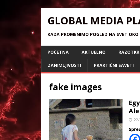
GLOBAL MEDIA PL
KADA PROMENIMO POGLED NA SVET OKO S
POČETNA
AKTUELNO
RAZOTKR
ZANIMLJIVOSTI
PRAKTIČNI SAVETI
fake images
Egy
Ale
22/
Spre