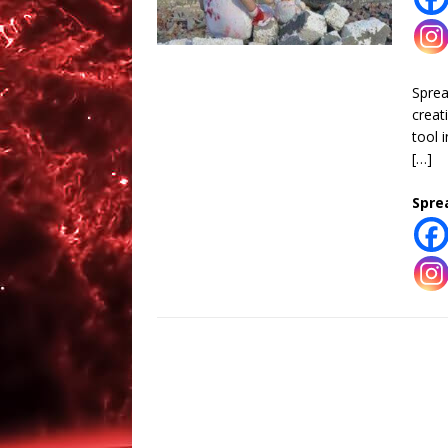
Spre
creat
tool 
[…]
Spre