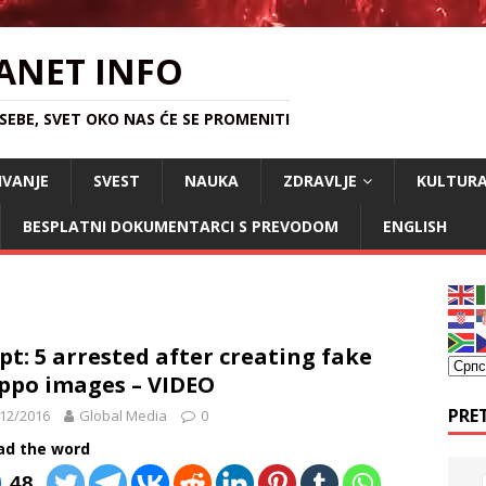
ANET INFO
EBE, SVET OKO NAS ĆE SE PROMENITI
IVANJE
SVEST
NAUKA
ZDRAVLJE
KULTUR
BESPLATNI DOKUMENTARCI S PREVODOM
ENGLISH
pt: 5 arrested after creating fake
ppo images – VIDEO
PRE
12/2016
Global Media
0
ad the word
48