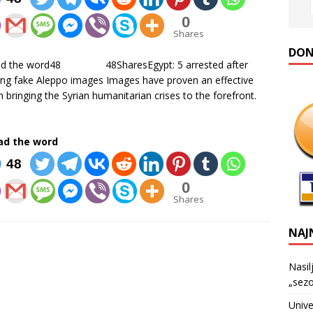
0
Shares
DONA
ad the word48 48SharesEgypt: 5 arrested after
ing fake Aleppo images Images have proven an effective
in bringing the Syrian humanitarian crises to the forefront.
ad the word
48
0
Shares
NAJ
Nasil
„sezo
Unive