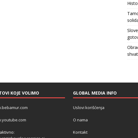
Histo
Tamo 
solid
Slove
gotov
Obrać
shva
TOVI KOJE VOLIMO
GLOBAL MEDIA INFO
.bebamur.com
Uslovi korišćenja
.youtube.com
O nama
 aktivno:
Kontakt