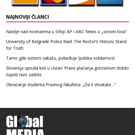
NAJNOVIJI ČLANCI
Nasilje nad novinarima u Srbiji: AP i ABC News o „sezoni lova“
University of Belgrade Police Raid: The Rector’s Historic Stand
for Truth
Tamo gde sistemi zakažu, pobeđuje ljudska solidarnost
Slovenija upisala keš u Ustav: Pravo plaćanja gotovinom dobilo
najviši nivo zaštite
Obraćanje studenta Pravnog fakulteta: „Da li shvatate…“