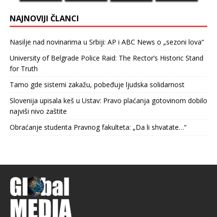
NAJNOVIJI ČLANCI
Nasilje nad novinarima u Srbiji: AP i ABC News o „sezoni lova“
University of Belgrade Police Raid: The Rector’s Historic Stand
for Truth
Tamo gde sistemi zakažu, pobeđuje ljudska solidarnost
Slovenija upisala keš u Ustav: Pravo plaćanja gotovinom dobilo
najviši nivo zaštite
Obraćanje studenta Pravnog fakulteta: „Da li shvatate…“