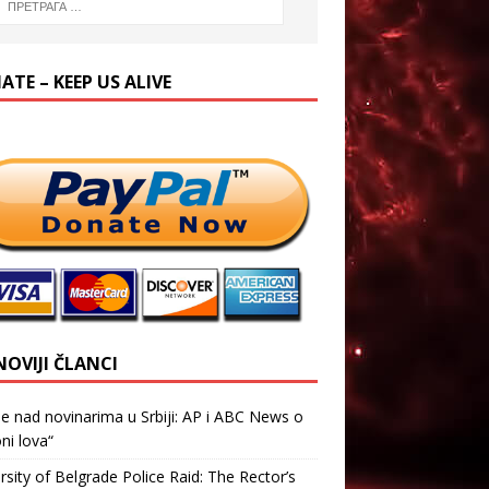
TE – KEEP US ALIVE
NOVIJI ČLANCI
je nad novinarima u Srbiji: AP i ABC News o
ni lova“
rsity of Belgrade Police Raid: The Rector’s