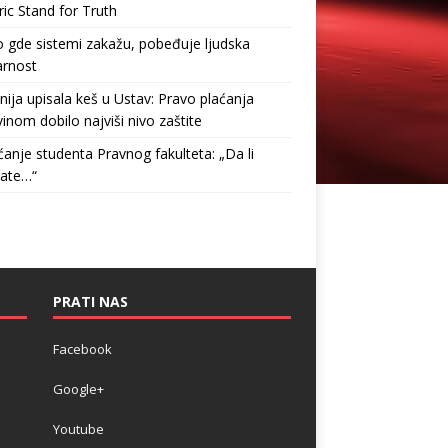
ric Stand for Truth
gde sistemi zakažu, pobeđuje ljudska
arnost
nija upisala keš u Ustav: Pravo plaćanja
inom dobilo najviši nivo zaštite
anje studenta Pravnog fakulteta: „Da li
tate…“
PRATI NAS
Facebook
Google+
Youtube