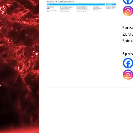
Spre
ZEMLJ
Snima
Spre