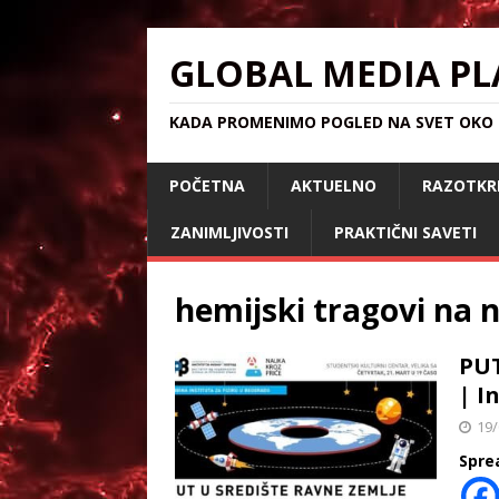
GLOBAL MEDIA PL
KADA PROMENIMO POGLED NA SVET OKO S
POČETNA
AKTUELNO
RAZOTKR
ZANIMLJIVOSTI
PRAKTIČNI SAVETI
hemijski tragovi na 
PUT
| I
19/
Spre