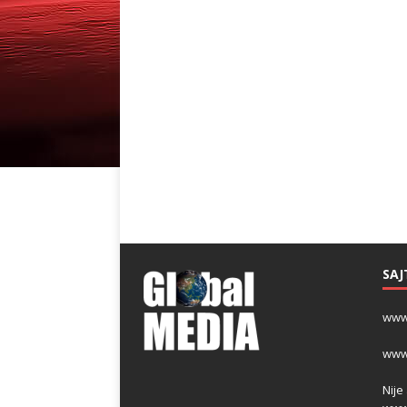
SAJ
www
www
Nije