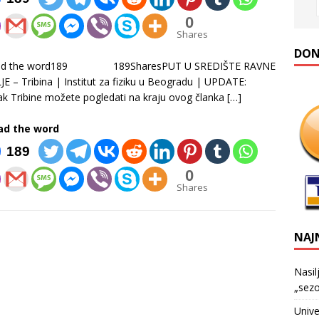
0
Shares
DONA
ad the word189 189SharesPUT U SREDIŠTE RAVNE
E – Tribina | Institut za fiziku u Beogradu | UPDATE:
k Tribine možete pogledati na kraju ovog članka
[…]
ad the word
189
0
Shares
NAJ
Nasil
„sezo
Unive