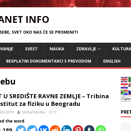
ANET INFO
EBE, SVET OKO NAS ĆE SE PROMENITI
IVANJE
SVEST
NAUKA
ZDRAVLJE
KULTUR
BESPLATNI DOKUMENTARCI S PREVODOM
ENGLISH
nebu
 U SREDIŠTE RAVNE ZEMLJE – Tribina
nstitut za fiziku u Beogradu
PRE
03/2019
Global Media
0
ad the word
189