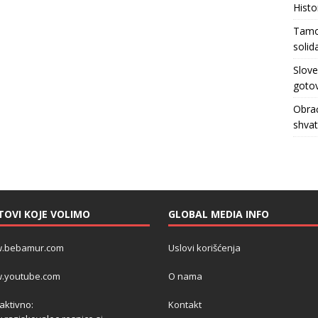
Histo
Tamo 
solid
Slove
gotov
Obrać
shva
TOVI KOJE VOLIMO
GLOBAL MEDIA INFO
.bebamur.com
Uslovi korišćenja
.youtube.com
O nama
 aktivno:
Kontakt