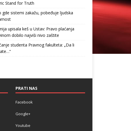
ric Stand for Truth
gde sistemi zakažu, pobeđuje ljudska
arnost
nija upisala keš u Ustav: Pravo plaćanja
inom dobilo najviši nivo zaštite
anje studenta Pravnog fakulteta: „Da li
tate…“
PRATI NAS
Facebook
Google+
Youtube