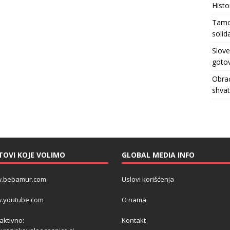
Histo
Tamo 
solid
Slove
gotov
Obrać
shva
TOVI KOJE VOLIMO
GLOBAL MEDIA INFO
.bebamur.com
Uslovi korišćenja
.youtube.com
O nama
 aktivno:
Kontakt