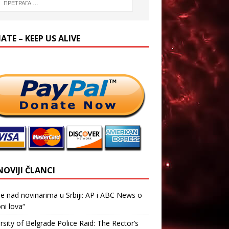
TE – KEEP US ALIVE
NOVIJI ČLANCI
je nad novinarima u Srbiji: AP i ABC News o
ni lova“
rsity of Belgrade Police Raid: The Rector’s