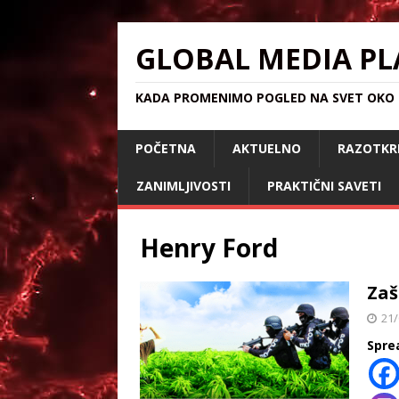
GLOBAL MEDIA PL
KADA PROMENIMO POGLED NA SVET OKO S
POČETNA
AKTUELNO
RAZOTKR
ZANIMLJIVOSTI
PRAKTIČNI SAVETI
Henry Ford
Zaš
21/
Spre