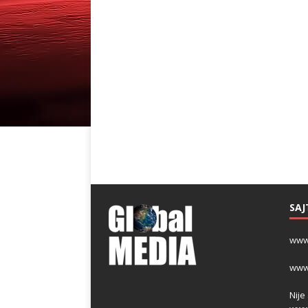
SAJ
www
www
Nije