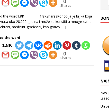
0
Shares
ad the word1.8K 1.8KSharesKonoplja je biljka koja
DONA
znata oko 28.000 godina i može se koristiti u mnoge svrhe
rehrani, medicini, građevini, kao gorivo
[…]
ad the word
1.8K
0
Shares
NAJ
Nasil
„sezo
Unive