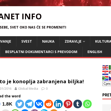
ANET INFO
EBE, SVET OKO NAS ĆE SE PROMENITI
IVANJE
SVEST
NAUKA
ZDRAVLJE
KULTUR
BESPLATNI DOKUMENTARCI S PREVODOM
ENGLISH
to je konoplja zabranjena biljka!
01/2016
Global Media
0
PRE
ad the word
1.8K