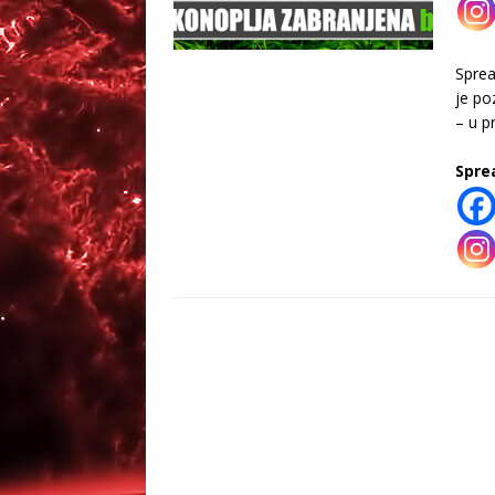
Spre
je po
– u p
Spre