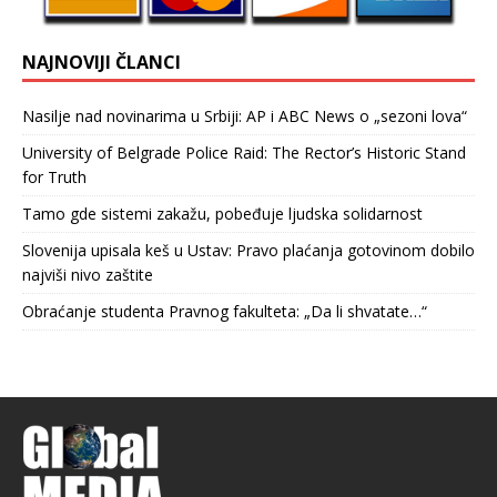
NAJNOVIJI ČLANCI
Nasilje nad novinarima u Srbiji: AP i ABC News o „sezoni lova“
University of Belgrade Police Raid: The Rector’s Historic Stand
for Truth
Tamo gde sistemi zakažu, pobeđuje ljudska solidarnost
Slovenija upisala keš u Ustav: Pravo plaćanja gotovinom dobilo
najviši nivo zaštite
Obraćanje studenta Pravnog fakulteta: „Da li shvatate…“