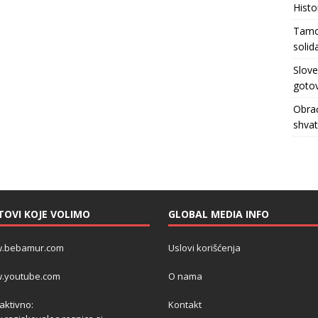
Histo
Tamo 
solid
Slove
gotov
Obrać
shva
TOVI KOJE VOLIMO
GLOBAL MEDIA INFO
.bebamur.com
Uslovi korišćenja
.youtube.com
O nama
 aktivno:
Kontakt