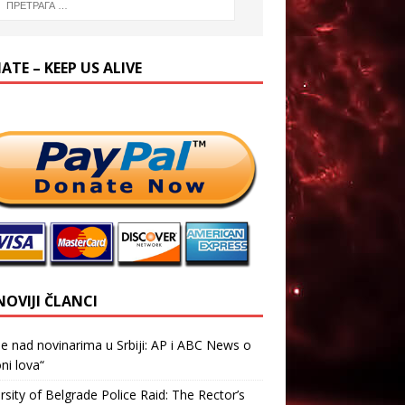
TE – KEEP US ALIVE
NOVIJI ČLANCI
je nad novinarima u Srbiji: AP i ABC News o
ni lova“
rsity of Belgrade Police Raid: The Rector’s