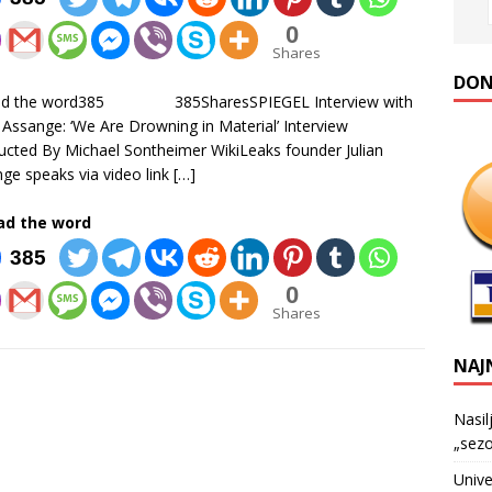
0
Shares
DONA
ad the word385 385SharesSPIEGEL Interview with
n Assange: ‘We Are Drowning in Material’ Interview
cted By Michael Sontheimer WikiLeaks founder Julian
ge speaks via video link
[…]
ad the word
385
0
Shares
NAJ
Nasil
„sezo
Unive