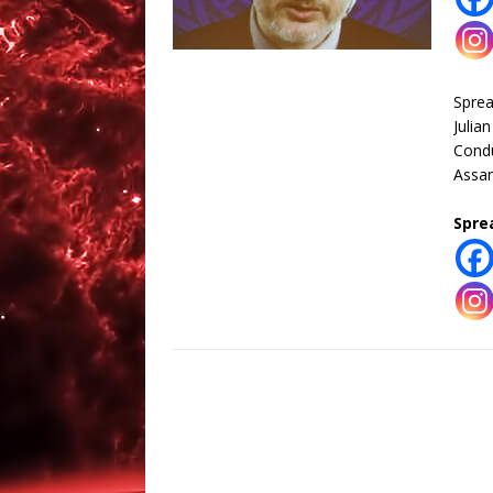
Spre
Julia
Condu
Assan
Spre