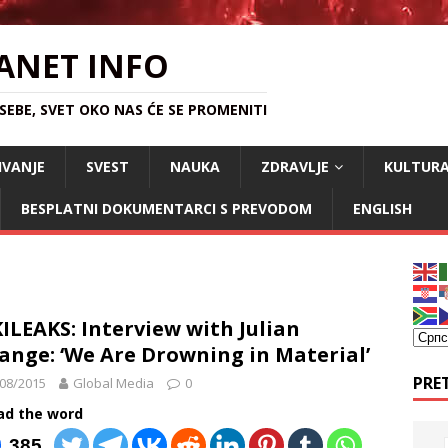
ANET INFO
EBE, SVET OKO NAS ĆE SE PROMENITI
IVANJE
SVEST
NAUKA
ZDRAVLJE
KULTUR
BESPLATNI DOKUMENTARCI S PREVODOM
ENGLISH
ILEAKS: Interview with Julian
ange: ‘We Are Drowning in Material’
PRE
08/2015
Global Media
0
ad the word
385