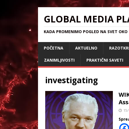
GLOBAL MEDIA PL
KADA PROMENIMO POGLED NA SVET OKO S
POČETNA
AKTUELNO
RAZOTKR
ZANIMLJIVOSTI
PRAKTIČNI SAVETI
investigating
WIK
Ass
15/
Spre