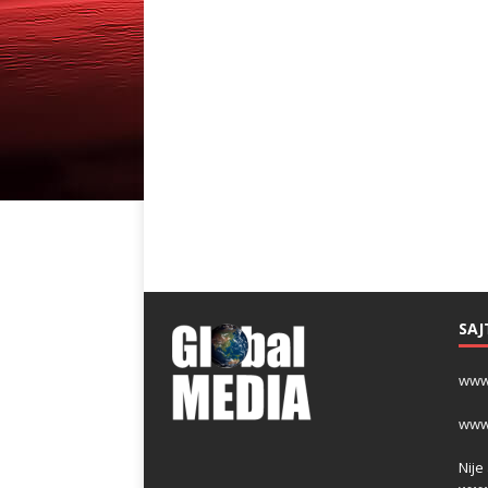
SAJ
www
www
Nije