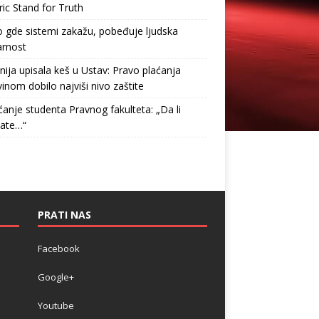
ric Stand for Truth
gde sistemi zakažu, pobeđuje ljudska
arnost
nija upisala keš u Ustav: Pravo plaćanja
inom dobilo najviši nivo zaštite
anje studenta Pravnog fakulteta: „Da li
tate…“
PRATI NAS
Facebook
Google+
Youtube