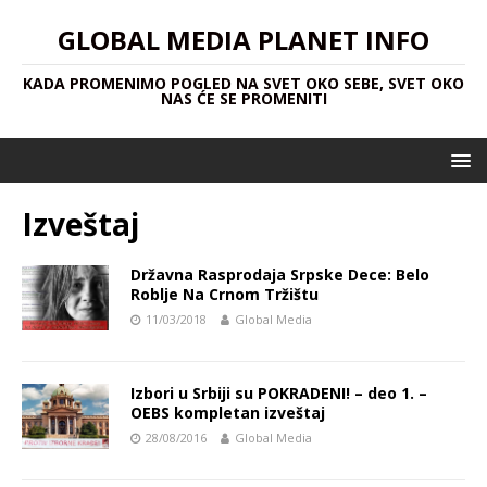
GLOBAL MEDIA PLANET INFO
KADA PROMENIMO POGLED NA SVET OKO SEBE, SVET OKO
NAS ĆE SE PROMENITI
Izveštaj
Državna Rasprodaja Srpske Dece: Belo
Roblje Na Crnom Tržištu
11/03/2018
Global Media
Izbori u Srbiji su POKRADENI! – deo 1. –
OEBS kompletan izveštaj
28/08/2016
Global Media