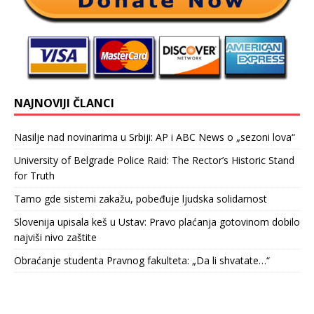
NAJNOVIJI ČLANCI
Nasilje nad novinarima u Srbiji: AP i ABC News o „sezoni lova“
University of Belgrade Police Raid: The Rector’s Historic Stand
for Truth
Tamo gde sistemi zakažu, pobeđuje ljudska solidarnost
Slovenija upisala keš u Ustav: Pravo plaćanja gotovinom dobilo
najviši nivo zaštite
Obraćanje studenta Pravnog fakulteta: „Da li shvatate…“