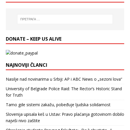
DONATE – KEEP US ALIVE
NAJNOVIJI ČLANCI
Nasilje nad novinarima u Srbiji: AP i ABC News o „sezoni lova“
University of Belgrade Police Raid: The Rector’s Historic Stand
for Truth
Tamo gde sistemi zakažu, pobeđuje ljudska solidarnost
Slovenija upisala keš u Ustav: Pravo plaćanja gotovinom dobilo
najviši nivo zaštite