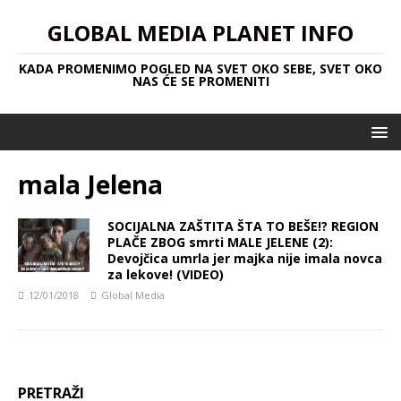
GLOBAL MEDIA PLANET INFO
KADA PROMENIMO POGLED NA SVET OKO SEBE, SVET OKO
NAS ĆE SE PROMENITI
mala Jelena
SOCIJALNA ZAŠTITA ŠTA TO BEŠE!? REGION
PLAČE ZBOG smrti MALE JELENE (2):
Devojčica umrla jer majka nije imala novca
za lekove! (VIDEO)
12/01/2018
Global Media
PRETRAŽI