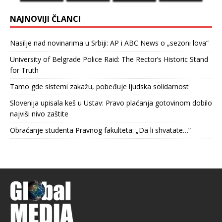
NAJNOVIJI ČLANCI
Nasilje nad novinarima u Srbiji: AP i ABC News o „sezoni lova“
University of Belgrade Police Raid: The Rector’s Historic Stand
for Truth
Tamo gde sistemi zakažu, pobeđuje ljudska solidarnost
Slovenija upisala keš u Ustav: Pravo plaćanja gotovinom dobilo
najviši nivo zaštite
Obraćanje studenta Pravnog fakulteta: „Da li shvatate…“