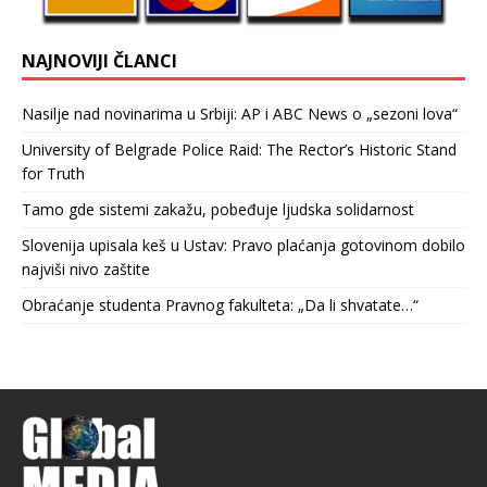
NAJNOVIJI ČLANCI
Nasilje nad novinarima u Srbiji: AP i ABC News o „sezoni lova“
University of Belgrade Police Raid: The Rector’s Historic Stand
for Truth
Tamo gde sistemi zakažu, pobeđuje ljudska solidarnost
Slovenija upisala keš u Ustav: Pravo plaćanja gotovinom dobilo
najviši nivo zaštite
Obraćanje studenta Pravnog fakulteta: „Da li shvatate…“