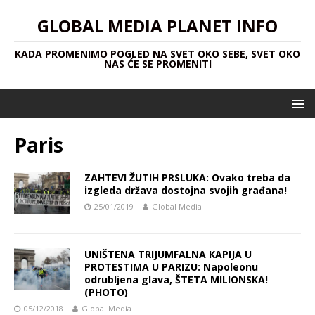
GLOBAL MEDIA PLANET INFO
KADA PROMENIMO POGLED NA SVET OKO SEBE, SVET OKO
NAS ĆE SE PROMENITI
Paris
ZAHTEVI ŽUTIH PRSLUKA: Ovako treba da
izgleda država dostojna svojih građana!
25/01/2019
Global Media
UNIŠTENA TRIJUMFALNA KAPIJA U
PROTESTIMA U PARIZU: Napoleonu
odrubljena glava, ŠTETA MILIONSKA!
(PHOTO)
05/12/2018
Global Media