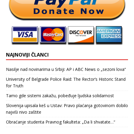
NAJNOVIJI ČLANCI
Nasilje nad novinarima u Srbiji: AP i ABC News o „sezoni lova“
University of Belgrade Police Raid: The Rector’s Historic Stand
for Truth
Tamo gde sistemi zakažu, pobeđuje ljudska solidarnost
Slovenija upisala keš u Ustav: Pravo plaćanja gotovinom dobilo
najviši nivo zaštite
Obraćanje studenta Pravnog fakulteta: „Da li shvatate…“