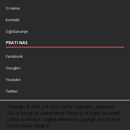
O nama
Kontakt
Oglašavanje
PRATI NAS
Facebook
Google+
Youtube
Twitter
Copyright © 2026 | © 2015 - 2018 Copyright | Advanced
SEO & Design by Global Media Planet © All Rights Reserved
DMCA Protection - Digital Millennium Copyright Act (DMCA)
Global Media Planet ©