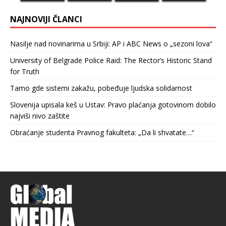
NAJNOVIJI ČLANCI
Nasilje nad novinarima u Srbiji: AP i ABC News o „sezoni lova“
University of Belgrade Police Raid: The Rector’s Historic Stand
for Truth
Tamo gde sistemi zakažu, pobeđuje ljudska solidarnost
Slovenija upisala keš u Ustav: Pravo plaćanja gotovinom dobilo
najviši nivo zaštite
Obraćanje studenta Pravnog fakulteta: „Da li shvatate…“