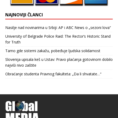
NAJNOVIJI ČLANCI
Nasilje nad novinarima u Srbiji: AP i ABC News o „sezoni lova“
University of Belgrade Police Raid: The Rector’s Historic Stand
for Truth
Tamo gde sistemi zakažu, pobeđuje ljudska solidarnost
Slovenija upisala keš u Ustav: Pravo plaćanja gotovinom dobilo
najviši nivo zaštite
Obraćanje studenta Pravnog fakulteta: „Da li shvatate…“