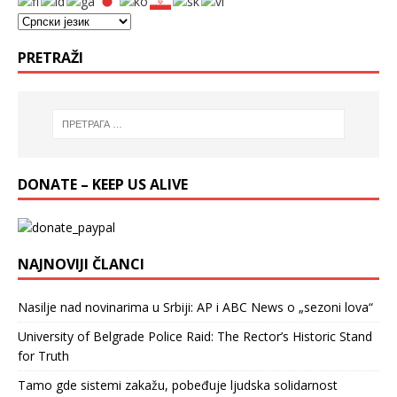
PRETRAŽI
DONATE – KEEP US ALIVE
NAJNOVIJI ČLANCI
Nasilje nad novinarima u Srbiji: AP i ABC News o „sezoni lova“
University of Belgrade Police Raid: The Rector’s Historic Stand
for Truth
Tamo gde sistemi zakažu, pobeđuje ljudska solidarnost