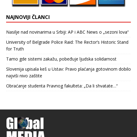
NAJNOVIJI ČLANCI
Nasilje nad novinarima u Srbiji: AP i ABC News o „sezoni lova“
University of Belgrade Police Raid: The Rector’s Historic Stand
for Truth
Tamo gde sistemi zakažu, pobeđuje ljudska solidarnost
Slovenija upisala keš u Ustav: Pravo plaćanja gotovinom dobilo
najviši nivo zaštite
Obraćanje studenta Pravnog fakulteta: „Da li shvatate…“