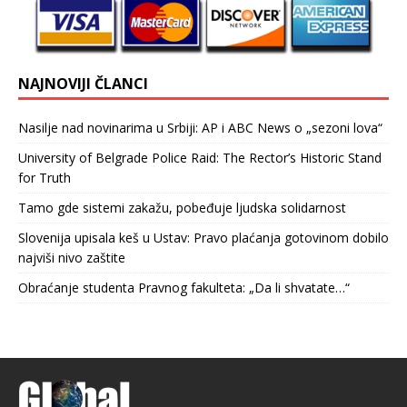
NAJNOVIJI ČLANCI
Nasilje nad novinarima u Srbiji: AP i ABC News o „sezoni lova“
University of Belgrade Police Raid: The Rector’s Historic Stand
for Truth
Tamo gde sistemi zakažu, pobeđuje ljudska solidarnost
Slovenija upisala keš u Ustav: Pravo plaćanja gotovinom dobilo
najviši nivo zaštite
Obraćanje studenta Pravnog fakulteta: „Da li shvatate…“