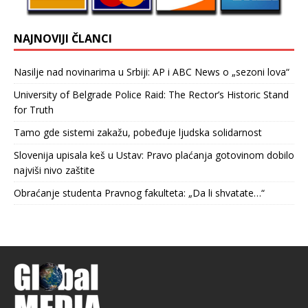
NAJNOVIJI ČLANCI
Nasilje nad novinarima u Srbiji: AP i ABC News o „sezoni lova“
University of Belgrade Police Raid: The Rector’s Historic Stand
for Truth
Tamo gde sistemi zakažu, pobeđuje ljudska solidarnost
Slovenija upisala keš u Ustav: Pravo plaćanja gotovinom dobilo
najviši nivo zaštite
Obraćanje studenta Pravnog fakulteta: „Da li shvatate…“