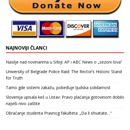
NAJNOVIJI ČLANCI
Nasilje nad novinarima u Srbiji: AP i ABC News o „sezoni lova“
University of Belgrade Police Raid: The Rector’s Historic Stand
for Truth
Tamo gde sistemi zakažu, pobeđuje ljudska solidarnost
Slovenija upisala keš u Ustav: Pravo plaćanja gotovinom dobilo
najviši nivo zaštite
Obraćanje studenta Pravnog fakulteta: „Da li shvatate…“