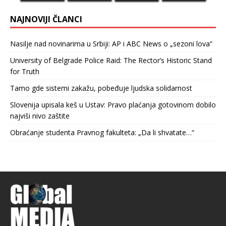
NAJNOVIJI ČLANCI
Nasilje nad novinarima u Srbiji: AP i ABC News o „sezoni lova“
University of Belgrade Police Raid: The Rector’s Historic Stand
for Truth
Tamo gde sistemi zakažu, pobeđuje ljudska solidarnost
Slovenija upisala keš u Ustav: Pravo plaćanja gotovinom dobilo
najviši nivo zaštite
Obraćanje studenta Pravnog fakulteta: „Da li shvatate…“