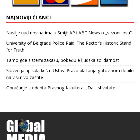
NAJNOVIJI ČLANCI
Nasilje nad novinarima u Srbiji: AP i ABC News o „sezoni lova“
University of Belgrade Police Raid: The Rector’s Historic Stand
for Truth
Tamo gde sistemi zakažu, pobeđuje ljudska solidarnost
Slovenija upisala keš u Ustav: Pravo plaćanja gotovinom dobilo
najviši nivo zaštite
Obraćanje studenta Pravnog fakulteta: „Da li shvatate…“