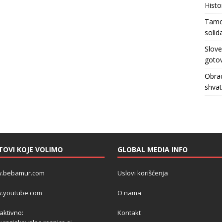
Histo
Tamo 
solid
Slove
gotov
Obrać
shva
TOVI KOJE VOLIMO
GLOBAL MEDIA INFO
.bebamur.com
Uslovi korišćenja
.youtube.com
O nama
 aktivno:
Kontakt