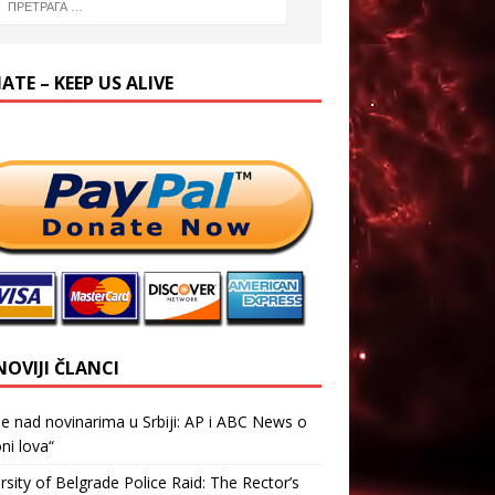
TE – KEEP US ALIVE
NOVIJI ČLANCI
je nad novinarima u Srbiji: AP i ABC News o
ni lova“
rsity of Belgrade Police Raid: The Rector’s