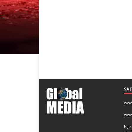
SAJ
www
www
Nije