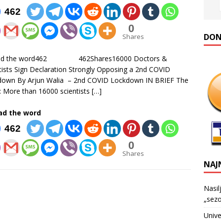
462
0
DONA
Shares
ad the word462 462Shares16000 Doctors &
tists Sign Declaration Strongly Opposing a 2nd COVID
down By Arjun Walia – 2nd COVID Lockdown IN BRIEF The
: More than 16000 scientists
[…]
ad the word
462
0
Shares
NAJ
Nasil
„sezo
Unive