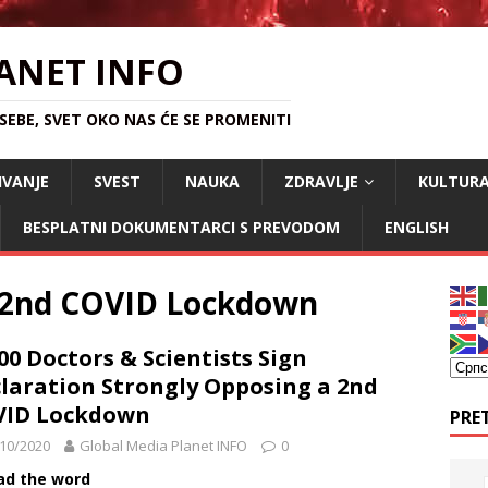
ANET INFO
EBE, SVET OKO NAS ĆE SE PROMENITI
IVANJE
SVEST
NAUKA
ZDRAVLJE
KULTUR
BESPLATNI DOKUMENTARCI S PREVODOM
ENGLISH
a 2nd COVID Lockdown
00 Doctors & Scientists Sign
laration Strongly Opposing a 2nd
VID Lockdown
PRE
10/2020
Global Media Planet INFO
0
ad the word