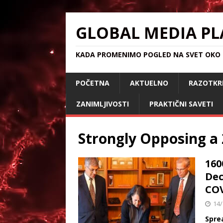
GLOBAL MEDIA PL
KADA PROMENIMO POGLED NA SVET OKO S
POČETNA
AKTUELNO
RAZOTKR
ZANIMLJIVOSTI
PRAKTIČNI SAVETI
Strongly Opposing 
160
Dec
CO
14/
Spre