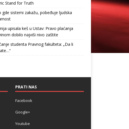
ric Stand for Truth
gde sistemi zakažu, pobeđuje ljudska
arnost
nija upisala keš u Ustav: Pravo plaćanja
inom dobilo najviši nivo zaštite
anje studenta Pravnog fakulteta: „Da li
tate…“
PRATI NAS
Facebook
Google+
Youtube