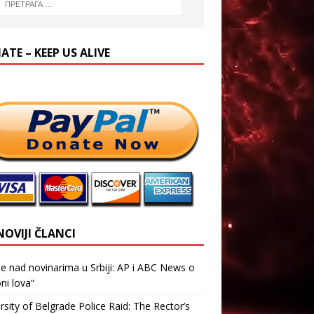
TE – KEEP US ALIVE
NOVIJI ČLANCI
je nad novinarima u Srbiji: AP i ABC News o
ni lova“
rsity of Belgrade Police Raid: The Rector’s