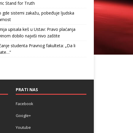
ric Stand for Truth
gde sistemi zakažu, pobeđuje ljudska
arnost
nija upisala keš u Ustav: Pravo plaćanja
inom dobilo najviši nivo zaštite
anje studenta Pravnog fakulteta: „Da li
tate…“
PRATI NAS
Facebook
Google+
Youtube