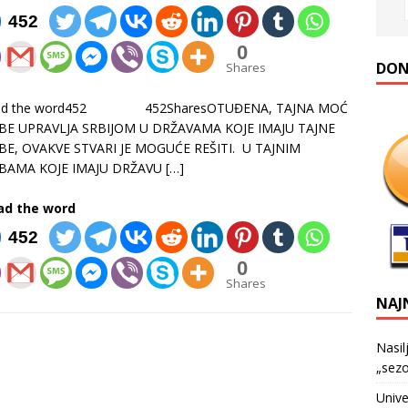
452
0
DONA
Shares
ead the word452 452SharesOTUĐENA, TAJNA MOĆ
BE UPRAVLJA SRBIJOM U DRŽAVAMA KOJE IMAJU TAJNE
BE, OVAKVE STVARI JE MOGUĆE REŠITI. U TAJNIM
BAMA KOJE IMAJU DRŽAVU
[…]
ad the word
452
0
Shares
NAJ
Nasil
„sezo
Unive