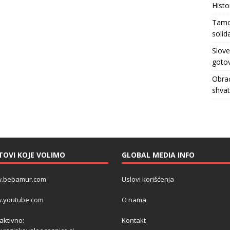
Histo
Tamo 
solid
Slove
gotov
Obrać
shva
TOVI KOJE VOLIMO
GLOBAL MEDIA INFO
.bebamur.com
Uslovi korišćenja
.youtube.com
O nama
 aktivno:
Kontakt