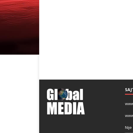
SAJ
www
www
Nije