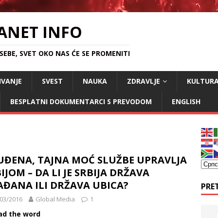
ANET INFO
EBE, SVET OKO NAS ĆE SE PROMENITI
IVANJE
SVEST
NAUKA
ZDRAVLJE
KULTUR
BESPLATNI DOKUMENTARCI S PREVODOM
ENGLISH
UĐENA, TAJNA MOĆ SLUŽBE UPRAVLJA
IJOM – DA LI JE SRBIJA DRŽAVA
ĐANA ILI DRŽAVA UBICA?
PRE
03/2016
Global Media
1
ad the word