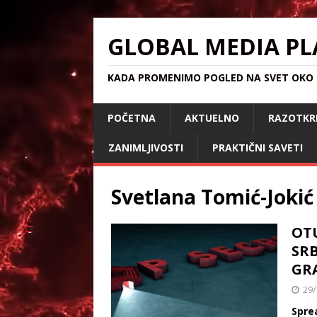
GLOBAL MEDIA PL
KADA PROMENIMO POGLED NA SVET OKO S
POČETNA
AKTUELNO
RAZOTKR
ZANIMLJIVOSTI
PRAKTIČNI SAVETI
Svetlana Tomić-Jokić
OT
SRB
GRA
29/
Spre