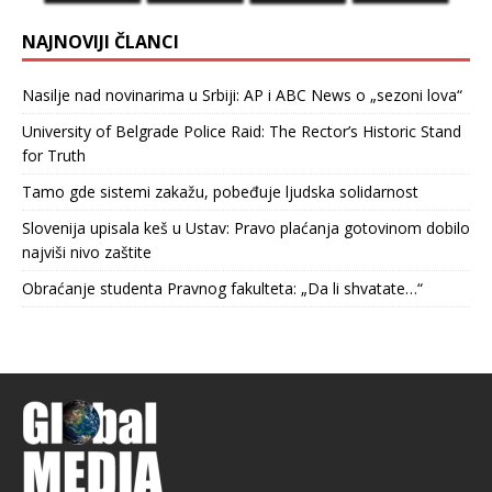
NAJNOVIJI ČLANCI
Nasilje nad novinarima u Srbiji: AP i ABC News o „sezoni lova“
University of Belgrade Police Raid: The Rector’s Historic Stand
for Truth
Tamo gde sistemi zakažu, pobeđuje ljudska solidarnost
Slovenija upisala keš u Ustav: Pravo plaćanja gotovinom dobilo
najviši nivo zaštite
Obraćanje studenta Pravnog fakulteta: „Da li shvatate…“