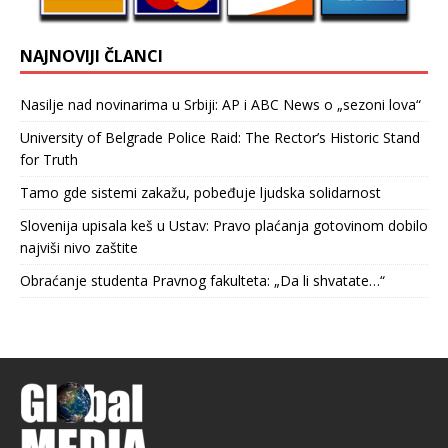
NAJNOVIJI ČLANCI
Nasilje nad novinarima u Srbiji: AP i ABC News o „sezoni lova“
University of Belgrade Police Raid: The Rector’s Historic Stand
for Truth
Tamo gde sistemi zakažu, pobeđuje ljudska solidarnost
Slovenija upisala keš u Ustav: Pravo plaćanja gotovinom dobilo
najviši nivo zaštite
Obraćanje studenta Pravnog fakulteta: „Da li shvatate…“