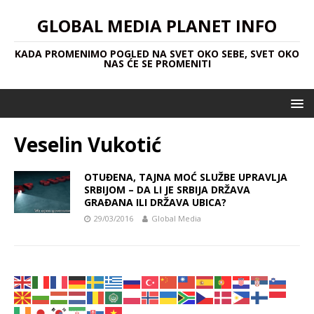
GLOBAL MEDIA PLANET INFO
KADA PROMENIMO POGLED NA SVET OKO SEBE, SVET OKO
NAS ĆE SE PROMENITI
Veselin Vukotić
OTUĐENA, TAJNA MOĆ SLUŽBE UPRAVLJA
SRBIJOM – DA LI JE SRBIJA DRŽAVA
GRAĐANA ILI DRŽAVA UBICA?
29/03/2016
Global Media