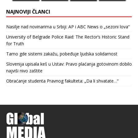
NAJNOVIJI ČLANCI
Nasilje nad novinarima u Srbiji: AP i ABC News o „sezoni lova“
University of Belgrade Police Raid: The Rector’s Historic Stand
for Truth
Tamo gde sistemi zakažu, pobeđuje ljudska solidarnost
Slovenija upisala keš u Ustav: Pravo plaćanja gotovinom dobilo
najviši nivo zaštite
Obraćanje studenta Pravnog fakulteta: „Da li shvatate…“