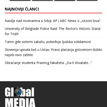
NAJNOVIJI ČLANCI
Nasilje nad novinarima u Srbiji: AP i ABC News o „sezoni lova“
University of Belgrade Police Raid: The Rector’s Historic Stand
for Truth
Tamo gde sistemi zakažu, pobeđuje ljudska solidarnost
Slovenija upisala keš u Ustav: Pravo plaćanja gotovinom dobilo
najviši nivo zaštite
Obraćanje studenta Pravnog fakulteta: „Da li shvatate…“