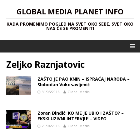
GLOBAL MEDIA PLANET INFO
KADA PROMENIMO POGLED NA SVET OKO SEBE, SVET OKO
NAS ĆE SE PROMENITI
Zeljko Raznjatovic
ZAŠTO JE PAO KNIN – ISPRAĆAJ NARODA –
Slobodan Vukosavljević
31/05/2016
Global Media
Zoran Đinđić: KO ME JE UBIO I ZAŠTO? –
EKSKLUZIVNI INTERVJU! – VIDEO
21/04/2016
Global Media