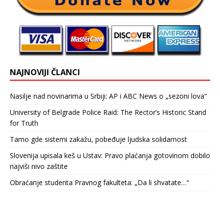
NAJNOVIJI ČLANCI
Nasilje nad novinarima u Srbiji: AP i ABC News o „sezoni lova“
University of Belgrade Police Raid: The Rector’s Historic Stand
for Truth
Tamo gde sistemi zakažu, pobeđuje ljudska solidarnost
Slovenija upisala keš u Ustav: Pravo plaćanja gotovinom dobilo
najviši nivo zaštite
Obraćanje studenta Pravnog fakulteta: „Da li shvatate…“