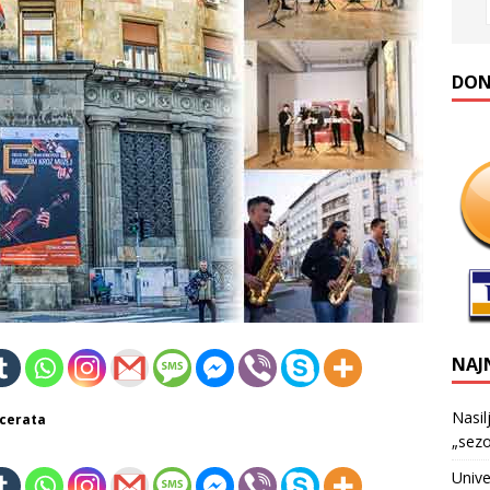
DONA
NAJ
Nasil
ncerata
„sezo
Unive