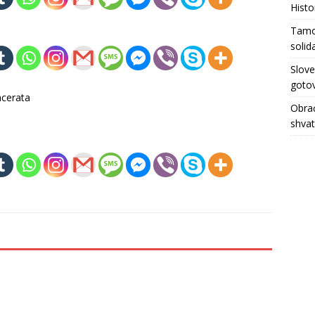
Histo
Tamo 
solid
Slove
gotov
ncerata
Obrać
shva