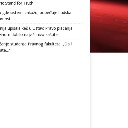
ric Stand for Truth
gde sistemi zakažu, pobeđuje ljudska
arnost
nija upisala keš u Ustav: Pravo plaćanja
inom dobilo najviši nivo zaštite
anje studenta Pravnog fakulteta: „Da li
tate…“