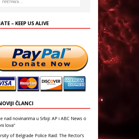
TE – KEEP US ALIVE
NOVIJI ČLANCI
je nad novinarima u Srbiji: AP i ABC News o
ni lova“
rsity of Belgrade Police Raid: The Rector’s