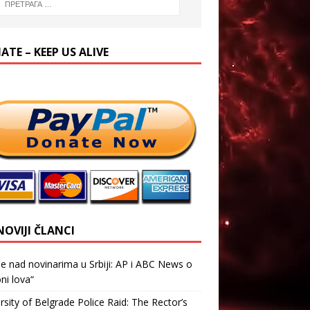
TE – KEEP US ALIVE
NOVIJI ČLANCI
je nad novinarima u Srbiji: AP i ABC News o
ni lova“
rsity of Belgrade Police Raid: The Rector’s