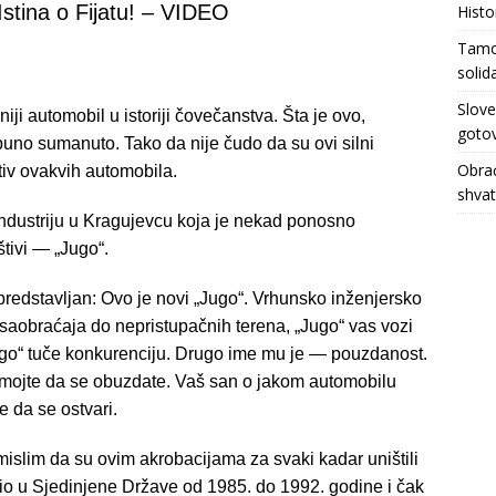
Istina o Fijatu! – VIDEO
Histo
Tamo 
solid
Slove
niji automobil u istoriji čovečanstva. Šta je ovo,
gotov
puno sumanuto. Tako da nije čudo da su ovi silni
Obrać
otiv ovakvih automobila.
shva
-industriju u Kragujevcu koja je nekad ponosno
štivi — „Jugo“.
je predstavljan: Ovo je novi „Jugo“. Vrhunsko inženjersko
saobraćaja do nepristupačnih terena, „Jugo“ vas vozi
go“ tuče konkurenciju. Drugo ime mu je — pouzdanost.
mojte da se obuzdate. Vaš san o jakom automobilu
 da se ostvari.
slim da su ovim akrobacijama za svaki kadar uništili
ozio u Sjedinjene Države od 1985. do 1992. godine i čak