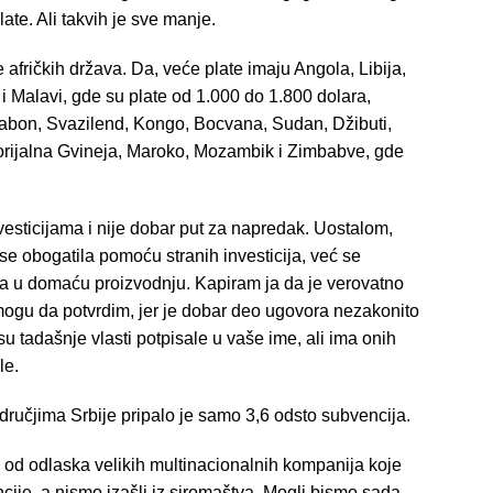
te. Ali takvih je sve manje.
 afričkih država. Da, veće plate imaju Angola, Libija,
i Malavi, gde su plate od 1.000 do 1.800 dolara,
, Gabon, Svazilend, Kongo, Bocvana, Sudan, Džibuti,
orijalna Gvineja, Maroko, Mozambik i Zimbabve, gde
esticijama i nije dobar put za napredak. Uostalom,
e obogatila pomoću stranih investicija, već se
agala u domaću proizvodnju. Kapiram ja da je verovatno
 mogu da potvrdim, jer je dobar deo ugovora nezakonito
 su tadašnje vlasti potpisale u vaše ime, ali ima onih
le.
ručjima Srbije pripalo je samo 3,6 odsto subvencija.
od odlaska velikih multinacionalnih kompanija koje
ije, a nismo izašli iz siromaštva. Mogli bismo sada