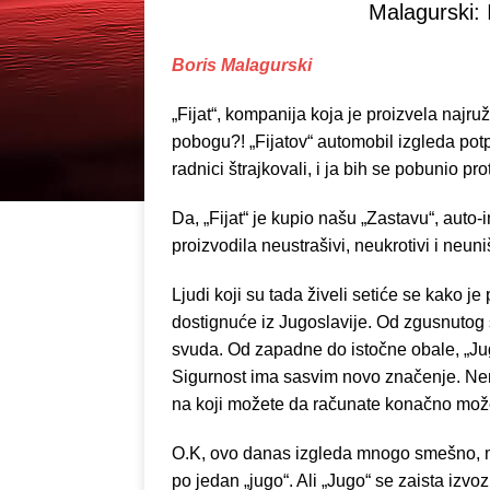
Malagurski: 
Boris Malagurski
„Fijat“, kompanija koja je proizvela najruž
pobogu?! „Fijatov“ automobil izgleda pot
radnici štrajkovali, i ja bih se pobunio pr
Da, „Fijat“ je kupio našu „Zastavu“, auto
proizvodila neustrašivi, neukrotivi i neuni
Ljudi koji su tada živeli setiće se kako 
dostignuće iz Jugoslavije. Od zgusnutog 
svuda. Od zapadne do istočne obale, „Ju
Sigurnost ima sasvim novo značenje. Ne
na koji možete da računate konačno može
O.K, ovo danas izgleda mnogo smešno, mi
po jedan „jugo“. Ali „Jugo“ se zaista izv