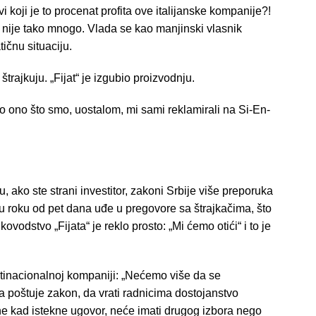
i koji je to procenat profita ove italijanske kompanije?!
nije tako mnogo. Vlada se kao manjinski vlasnik
ičnu situaciju.
štrajkuju. „Fijat“ je izgubio proizvodnju.
eo ono što smo, uostalom, mi sami reklamirali na Si-En-
, ako ste strani investitor, zakoni Srbije više preporuka
 u roku od pet dana uđe u pregovore sa štrajkačima, što
vodstvo „Fijata“ je reklo prosto: „Mi ćemo otići“ i to je
tinacionalnoj kompaniji: „Nećemo više da se
da poštuje zakon, da vrati radnicima dostojanstvo
ne kad istekne ugovor, neće imati drugog izbora nego