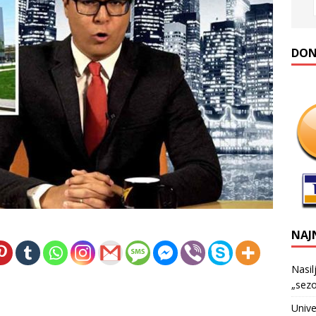
DONA
NAJ
Nasil
„sezo
Unive