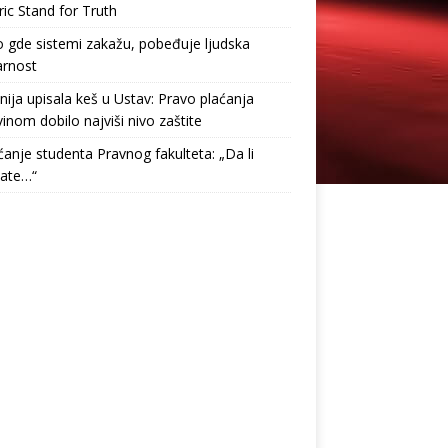
ric Stand for Truth
gde sistemi zakažu, pobeđuje ljudska
arnost
nija upisala keš u Ustav: Pravo plaćanja
inom dobilo najviši nivo zaštite
anje studenta Pravnog fakulteta: „Da li
tate…“