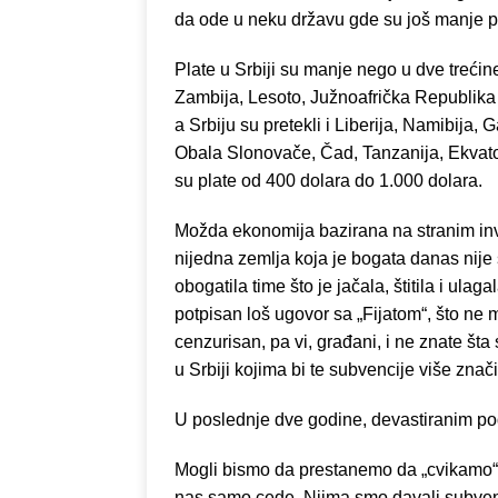
da ode u neku državu gde su još manje pla
Plate u Srbiji su manje nego u dve trećine
Zambija, Lesoto, Južnoafrička Republika 
a Srbiju su pretekli i Liberija, Namibija
Obala Slonovače, Čad, Tanzanija, Ekvat
su plate od 400 dolara do 1.000 dolara.
Možda ekonomija bazirana na stranim inv
nijedna zemlja koja je bogata danas nije s
obogatila time što je jačala, štitila i ul
potpisan loš ugovor sa „Fijatom“, što ne
cenzurisan, pa vi, građani, i ne znate šta
u Srbiji kojima bi te subvencije više znači
U poslednje dve godine, devastiranim pod
Mogli bismo da prestanemo da „cvikamo“ 
nas samo cede. Njima smo davali subvenc