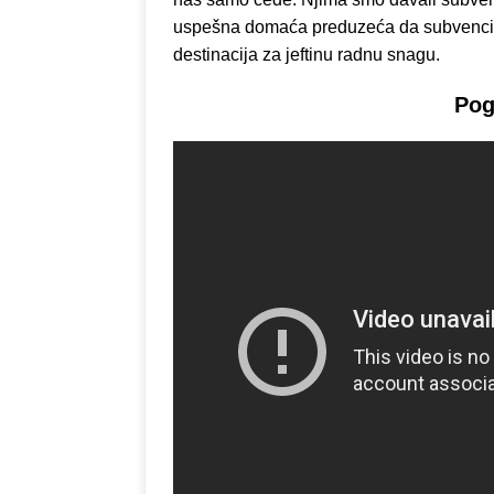
uspešna domaća preduzeća da subvenc
destinacija za jeftinu radnu snagu.
Pog