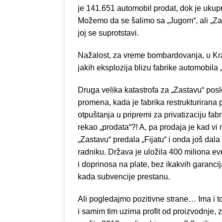
je 141.651 automobil prodat, dok je uku
Možemo da se šalimo sa „Jugom“, ali „Za
joj se suprotstavi.
Nažalost, za vreme bombardovanja, u Krag
jakih eksplozija blizu fabrike automobila 
Druga velika katastrofa za „Zastavu“ po
promena, kada je fabrika restrukturirana
otpuštanja u pripremi za privatizaciju fabr
rekao „prodata“?! A, pa prodaja je kad vi 
„Zastavu“ predala „Fijatu“ i onda još dal
radniku. Država je uložila 400 miliona evr
i doprinosa na plate, bez ikakvih garancija
kada subvencije prestanu.
Ali pogledajmo pozitivne strane… Ima i t
i samim tim uzima profit od proizvodnje,