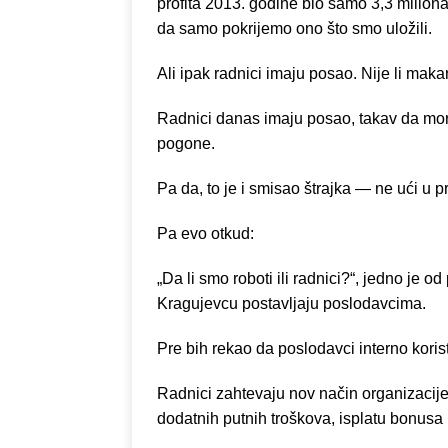
profita 2013. godine bio samo 3,3 milio
da samo pokrijemo ono što smo uložili.
Ali ipak radnici imaju posao. Nije li maka
Radnici danas imaju posao, takav da mora
pogone.
Pa da, to je i smisao štrajka — ne ući u 
Pa evo otkud:
„Da li smo roboti ili radnici?“, jedno je od
Kragujevcu postavljaju poslodavcima.
Pre bih rekao da poslodavci interno koriste
Radnici zahtevaju nov način organizacij
dodatnih putnih troškova, isplatu bonusa 