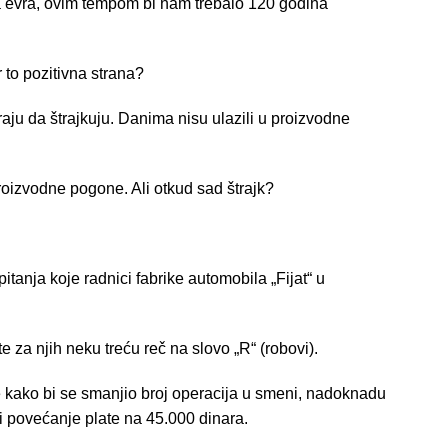
na evra, ovim tempom bi nam trebalo 120 godina
r to pozitivna strana?
ju da štrajkuju. Danima nisu ulazili u proizvodne
proizvodne pogone. Ali otkud sad štrajk?
 pitanja koje radnici fabrike automobila „Fijat“ u
 za njih neku treću reč na slovo „R“ (robovi).
e kako bi se smanjio broj operacija u smeni, nadoknadu
i povećanje plate na 45.000 dinara.