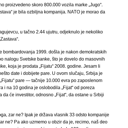
pno proizvedeno skoro 800.000 vozila marke „Jugo“.
stava“ je bila ozbiljna kompanija. NATO je morao da
ujevcu, u tačno 2.44 ujutru, odjeknulo je nekoliko
„Zastava“.
sle bombardovanja 1999. došla je nakon demokratskih
 po nalogu Svetske banke, što je dovelo do masovnih
ike, koja je prodata „Fijatu“ 2008. godine. Jesam li
nešto date i dobijete pare. U ovom slučaju, Srbija je
a „Fijatu“ pare — tačnije 10.000 evra po zaposlenom
a i na 10 godina je oslobodila „Fijat“ od poreza
 da će investitor, odnosno „Fijat“, da ostane u Srbiji
oga, zar ne? Ipak je država vlasnik 33 odsto kompanije
 zar ne? Pa ako uzmemo u obzir da je, recimo, naš deo