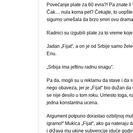
Povećanje plate za 60 evra?! Pa znate li v
Čak… nula koma pet? Čekajte, to uopšte 
sigurno umešala da brzo smiri ovu dramat
Radnici su izgubili plate za to vreme koje 
Jadan „Fijat“, a on je od Srbije samo žel
Enu.
„Srbija ima jeftinu radnu snagu“.
Pa da, mogli su u reklamu da stave i da su
nego obaveza, jer je „Fijat“ bio dužan da
se nije desilo u tom roku. Umesto toga, ruko
jedna konstantna ucena.
Argument potpuno dorastao ozbiljnoj mul
igramo!“ Mukica „Fijat“, ako ga nateraju 
i država mu ukine subvencije iduće godi