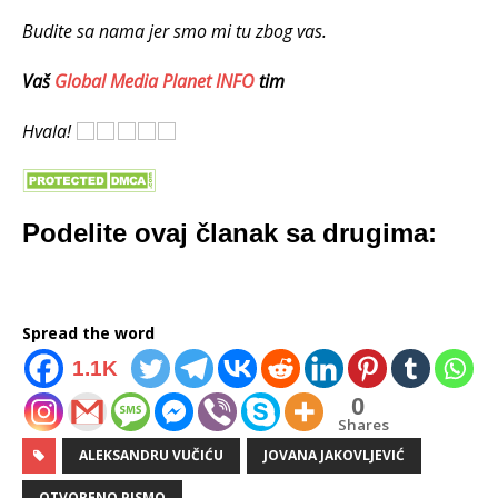
Budite sa nama jer smo mi tu zbog vas.
Vaš
Global Media Planet INFO
tim
Hvala!
Podelite ovaj članak sa drugima:
Spread the word
1.1K
0
Shares
ALEKSANDRU VUČIĆU
JOVANA JAKOVLJEVIĆ
OTVORENO PISMO