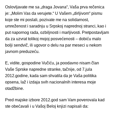
Oslovljavate me sa „draga Jovana“, Vaša prva rečenica
je: „Molim Vas da verujete.“ U Vašem „dirljivom“ pismu
koje ste mi poslali, pozivate me na solidarnost,
umreženost i saradnju u Srpskoj naprednoj stranci, kao i
put napornog rada, ozbiljnosti i marljivosti. Pretpostavljam
da za uzvrat tolikoj mojoj posvećenosti – dobiću malo
bolji sendvič, ili ugovor o delu na par meseci u nekom
javnom preduzeću.
E, vidite, gospodine Vučiću, ja poodavno nisam član
Vaše Sprske napredne stranke, tačnije, od 7.jula
2012.godine, kada sam shvatila da je Vaša politika
opsena, laž i izdaja svih nacionalnih interesa moje
otadžbine.
Pred majske izbore 2012.god sam Vam poverovala kad
ste obećavali i u Vašoj Beloj knjizi napisali da: