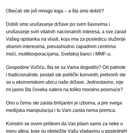
Obećali ste još mnogo toga – a šta smo dobili?
Dobili smo urušavanje države po svim šavovima i
urušavanje svih vitalnih nacionalnih interesa, a sve zarad
Vašeg opstanka na vlasti, koja ima za posledicu služenje
stranim interesima, prevashodno zapadnim centrima
moći, multikorporacijama, Svetskoj banci i MMF-u.
Gospodine Vučiću, šta se sa Vama dogodilo? Od patriote
i tradicionaliste, postali ste politički konvertit, pretvorili ste
se u ekonomskom ubicu naše države. Jednostavno, nije
mi jasno šta čoveka natera na toliko moralno posrnuće?
Ono u čemu ste zaista brilijantni je izborna, a pre svega
medijska manipulacija i tu Vam zaista nema premca.
Koristim se ovom prilikom da Vas pitam samo za neke u
moru afera, koje su obeležile Vašu vladavinu u poslednjih