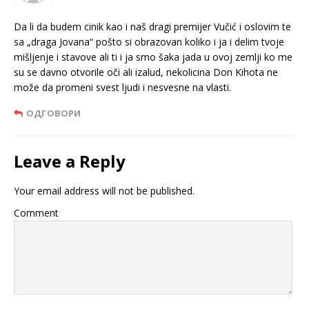
Da li da budem cinik kao i naš dragi premijer Vučić i oslovim te
sa „draga Jovana“ pošto si obrazovan koliko i ja i delim tvoje
mišljenje i stavove ali ti i ja smo šaka jada u ovoj zemlji ko me
su se davno otvorile oči ali izalud, nekolicina Don Kihota ne
može da promeni svest ljudi i nesvesne na vlasti.
ОДГОВОРИ
Leave a Reply
Your email address will not be published.
Comment