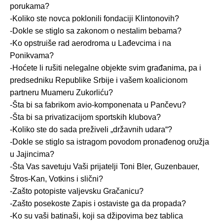
porukama?
-Koliko ste novca poklonili fondaciji Klintonovih?
-Dokle se stiglo sa zakonom o nestalim bebama?
-Ko opstruiše rad aerodroma u Lađevcima i na
Ponikvama?
-Hoćete li rušiti nelegalne objekte svim građanima, pa i
predsedniku Republike Srbije i vašem koalicionom
partneru Muameru Zukorliću?
-Šta bi sa fabrikom avio-komponenata u Pančevu?
-Šta bi sa privatizacijom sportskih klubova?
-Koliko ste do sada preživeli „državnih udara“?
-Dokle se stiglo sa istragom povodom pronađenog oružja
u Jajincima?
-Šta Vas savetuju Vaši prijatelji Toni Bler, Guzenbauer,
Štros-Kan, Votkins i slični?
-Zašto potopiste valjevsku Gračanicu?
-Zašto posekoste Zapis i ostaviste ga da propada?
-Ko su vaši batinaši, koji sa džipovima bez tablica