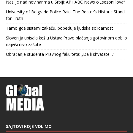
Nasilje nad novinarima u Srbiji: AP i ABC News o „sezoni lova“
University of Belgrade Police Raid: The Rector’s Historic Stand
for Truth
Tamo gde sistemi zakažu, pobeđuje ljudska solidarnost
Slovenija upisala keš u Ustav: Pravo plaćanja gotovinom dobilo
najviši nivo zaštite
Obraćanje studenta Pravnog fakulteta: „Da li shvatate…“
SAJTOVI KOJE VOLIMO