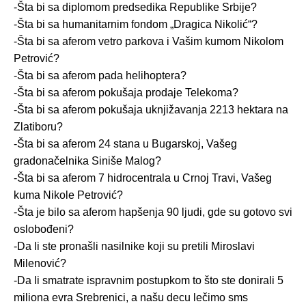
-Šta bi sa diplomom predsedika Republike Srbije?
-Šta bi sa humanitarnim fondom „Dragica Nikolić“?
-Šta bi sa aferom vetro parkova i Vašim kumom Nikolom
Petrović?
-Šta bi sa aferom pada helihoptera?
-Šta bi sa aferom pokušaja prodaje Telekoma?
-Šta bi sa aferom pokušaja uknjižavanja 2213 hektara na
Zlatiboru?
-Šta bi sa aferom 24 stana u Bugarskoj, Vašeg
gradonačelnika Siniše Malog?
-Šta bi sa aferom 7 hidrocentrala u Crnoj Travi, Vašeg
kuma Nikole Petrović?
-Šta je bilo sa aferom hapšenja 90 ljudi, gde su gotovo svi
oslobođeni?
-Da li ste pronašli nasilnike koji su pretili Miroslavi
Milenović?
-Da li smatrate ispravnim postupkom to što ste donirali 5
miliona evra Srebrenici, a našu decu lečimo sms