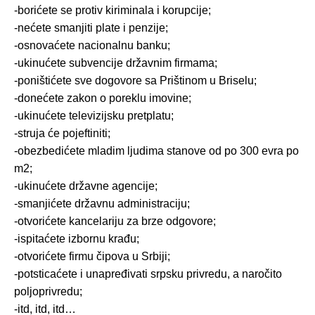
-borićete se protiv kiriminala i korupcije;
-nećete smanjiti plate i penzije;
-osnovaćete nacionalnu banku;
-ukinućete subvencije državnim firmama;
-poništićete sve dogovore sa Prištinom u Briselu;
-donećete zakon o poreklu imovine;
-ukinućete televizijsku pretplatu;
-struja će pojeftiniti;
-obezbedićete mladim ljudima stanove od po 300 evra po
m2;
-ukinućete državne agencije;
-smanjićete državnu administraciju;
-otvorićete kancelariju za brze odgovore;
-ispitaćete izbornu krađu;
-otvorićete firmu čipova u Srbiji;
-potsticaćete i unapređivati srpsku privredu, a naročito
poljoprivredu;
-itd, itd, itd…