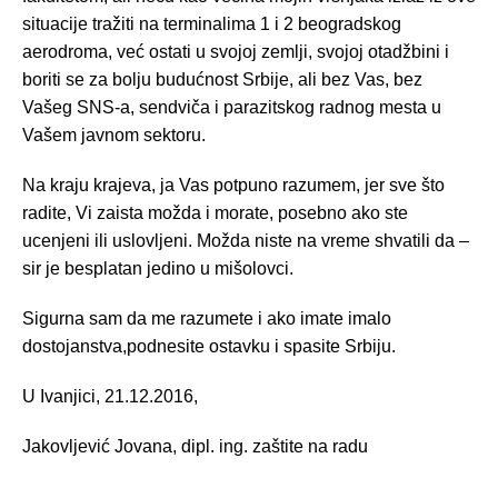
situacije tražiti na terminalima 1 i 2 beogradskog
aerodroma, već ostati u svojoj zemlji, svojoj otadžbini i
boriti se za bolju budućnost Srbije, ali bez Vas, bez
Vašeg SNS-a, sendviča i parazitskog radnog mesta u
Vašem javnom sektoru.
Na kraju krajeva, ja Vas potpuno razumem, jer sve što
radite, Vi zaista možda i morate, posebno ako ste
ucenjeni ili uslovljeni. Možda niste na vreme shvatili da –
sir je besplatan jedino u mišolovci.
Sigurna sam da me razumete i ako imate imalo
dostojanstva,podnesite ostavku i spasite Srbiju.
U Ivanjici, 21.12.2016,
Jakovljević Jovana, dipl. ing. zaštite na radu