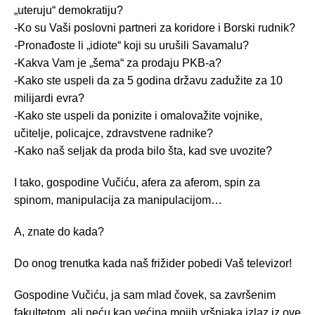
„uteruju“ demokratiju?
-Ko su Vaši poslovni partneri za koridore i Borski rudnik?
-Pronađoste li „idiote“ koji su urušili Savamalu?
-Kakva Vam je „šema“ za prodaju PKB-a?
-Kako ste uspeli da za 5 godina državu zadužite za 10
milijardi evra?
-Kako ste uspeli da ponizite i omalovažite vojnike,
učitelje, policajce, zdravstvene radnike?
-Kako naš seljak da proda bilo šta, kad sve uvozite?
I tako, gospodine Vučiću, afera za aferom, spin za
spinom, manipulacija za manipulacijom…
A, znate do kada?
Do onog trenutka kada naš frižider pobedi Vaš televizor!
Gospodine Vučiću, ja sam mlad čovek, sa završenim
fakultetom, ali neću kao većina mojih vršnjaka izlaz iz ove