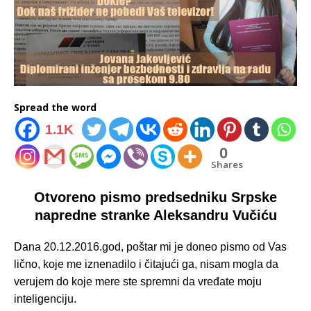
Spread the word
1.1K
0
Shares
Otvoreno pismo predsedniku Srpske
napredne stranke Aleksandru Vučiću
Dana 20.12.2016.god, poštar mi je doneo pismo od Vas
lično, koje me iznenadilo i čitajući ga, nisam mogla da
verujem do koje mere ste spremni da vređate moju
inteligenciju.