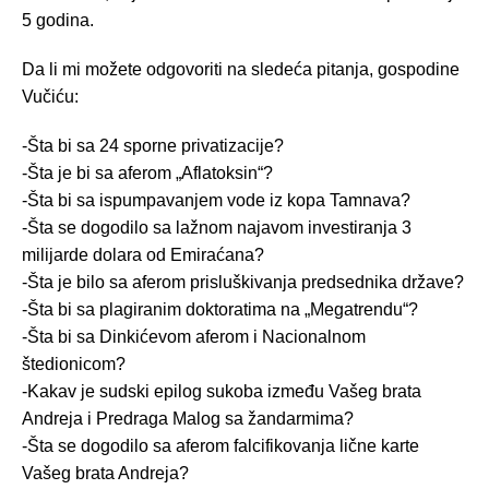
5 godina.
Da li mi možete odgovoriti na sledeća pitanja, gospodine
Vučiću:
-Šta bi sa 24 sporne privatizacije?
-Šta je bi sa aferom „Aflatoksin“?
-Šta bi sa ispumpavanjem vode iz kopa Tamnava?
-Šta se dogodilo sa lažnom najavom investiranja 3
milijarde dolara od Emiraćana?
-Šta je bilo sa aferom prisluškivanja predsednika države?
-Šta bi sa plagiranim doktoratima na „Megatrendu“?
-Šta bi sa Dinkićevom aferom i Nacionalnom
štedionicom?
-Kakav je sudski epilog sukoba između Vašeg brata
Andreja i Predraga Malog sa žandarmima?
-Šta se dogodilo sa aferom falcifikovanja lične karte
Vašeg brata Andreja?