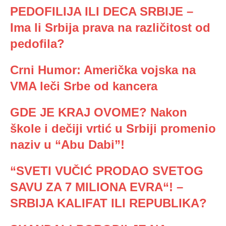
PEDOFILIJA ILI DECA SRBIJE –
Ima li Srbija prava na različitost od
pedofila?
Crni Humor: Američka vojska na
VMA leči Srbe od kancera
GDE JE KRAJ OVOME? Nakon
škole i dečiji vrtić u Srbiji promenio
naziv u “Abu Dabi”!
“SVETI VUČIĆ PRODAO SVETOG
SAVU ZA 7 MILIONA EVRA“! –
SRBIJA KALIFAT ILI REPUBLIKA?