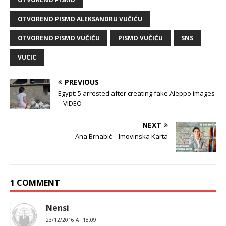
OTVORENO PISMO ALEKSANDRU VUČIĆU
OTVORENO PISMO VUČIĆU
PISMO VUČIĆU
SNS
VUCIC
PREVIOUS
Egypt: 5 arrested after creating fake Aleppo images
– VIDEO
NEXT
Ana Brnabić – Imovinska Karta
1 COMMENT
Nensi
23/12/2016 AT 18:09