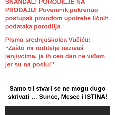
SKANDAL! PORODILJE NA
PRODAJU! Poverenik pokrenuo
postupak povodom upotrebe ličnih
podataka porodilja
Pismo srednjoškolca Vučiću:
“Zašto mi roditelje nazivaš
lenjivcima, ja ih ceo dan ne viđam
jer su na poslu!”
Samo tri stvari se ne mogu d
ugo
skrivati … Sunce, Mesec i ISTINA!