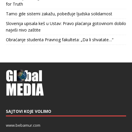
for Truth
Tamo gde sistemi zakažu, pobeđuje ljudska solidarnost
Slovenija upisala keš u Ustav: Pravo plaćanja gotovinom dobilo
najviši nivo zaštite
Obraćanje studenta Pravnog fakulteta: „Da li shvatate…“
SAJTOVI KOJE VOLIMO
www.bebamur.com