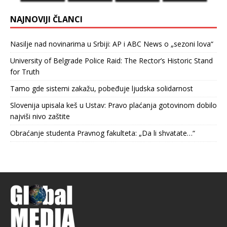
NAJNOVIJI ČLANCI
Nasilje nad novinarima u Srbiji: AP i ABC News o „sezoni lova“
University of Belgrade Police Raid: The Rector’s Historic Stand
for Truth
Tamo gde sistemi zakažu, pobeđuje ljudska solidarnost
Slovenija upisala keš u Ustav: Pravo plaćanja gotovinom dobilo
najviši nivo zaštite
Obraćanje studenta Pravnog fakulteta: „Da li shvatate…“