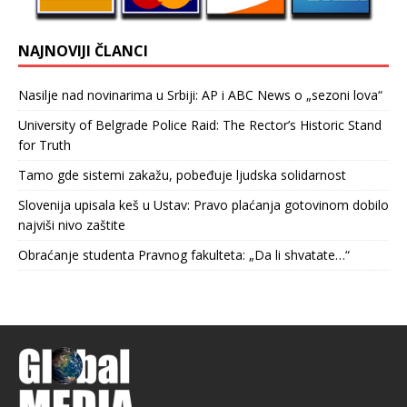
NAJNOVIJI ČLANCI
Nasilje nad novinarima u Srbiji: AP i ABC News o „sezoni lova“
University of Belgrade Police Raid: The Rector’s Historic Stand
for Truth
Tamo gde sistemi zakažu, pobeđuje ljudska solidarnost
Slovenija upisala keš u Ustav: Pravo plaćanja gotovinom dobilo
najviši nivo zaštite
Obraćanje studenta Pravnog fakulteta: „Da li shvatate…“