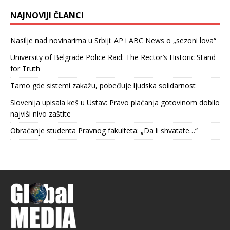
NAJNOVIJI ČLANCI
Nasilje nad novinarima u Srbiji: AP i ABC News o „sezoni lova“
University of Belgrade Police Raid: The Rector’s Historic Stand
for Truth
Tamo gde sistemi zakažu, pobeđuje ljudska solidarnost
Slovenija upisala keš u Ustav: Pravo plaćanja gotovinom dobilo
najviši nivo zaštite
Obraćanje studenta Pravnog fakulteta: „Da li shvatate…“