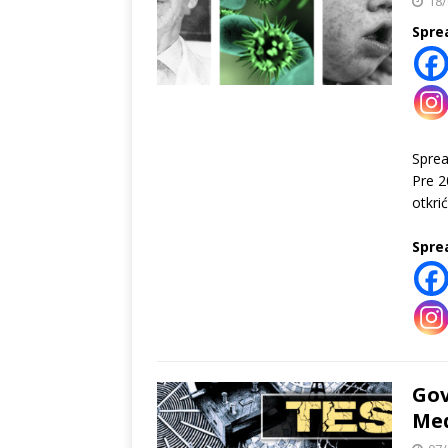
18/
Spre
Spre
Pre 2
otkri
Spre
Gov
Med