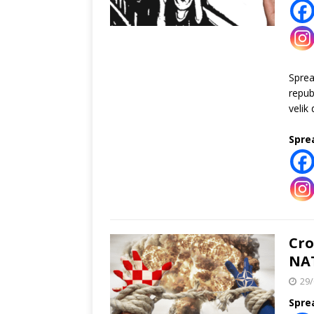
Spre
repub
velik
Spre
Cro
NA
29/
Spre