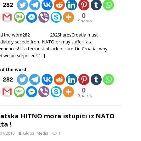
282
0
Shares
ad the word282 282SharesCroatia must
iately secede from NATO or may suffer fatal
quences! If a terrorist attack occured in Croatia, why
d we be surprised?
[…]
ad the word
282
0
Shares
atska HITNO mora istupiti iz NATO
ta !
01/2016
Global Media
1