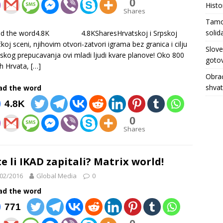
0
Histo
Shares
Tamo 
solid
ad the word4.8K 4.8KSharesHrvatskoj i Srpskoj
ičkoj sceni, njihovim otvori-zatvori igrama bez granica i cilju
Slove
skog prepucavanja ovi mladi ljudi kvare planove! Oko 800
gotov
h Hrvata,
[…]
Obrać
shva
ad the word
4.8K
0
Shares
te li IKAD zapitali? Matrix world!
02/2016
Global Media
0
ad the word
771