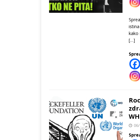
Spre
istin
kako 
[…]
Spre
Roc
zdr
WH
06/
Spre