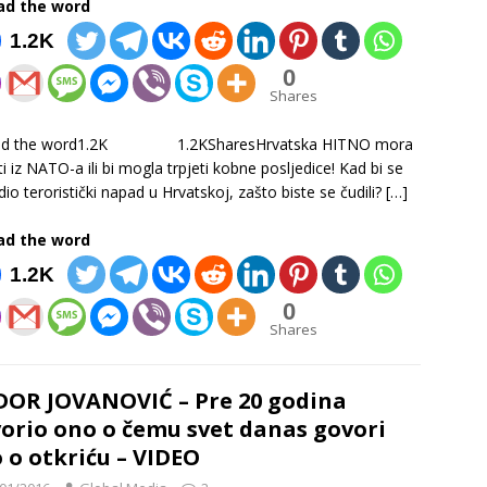
ad the word
1.2K
0
Shares
ad the word1.2K 1.2KSharesHrvatska HITNO mora
iti iz NATO-a ili bi mogla trpjeti kobne posljedice! Kad bi se
io teroristički napad u Hrvatskoj, zašto biste se čudili?
[…]
ad the word
1.2K
0
Shares
OR JOVANOVIĆ – Pre 20 godina
orio ono o čemu svet danas govori
 o otkriću – VIDEO