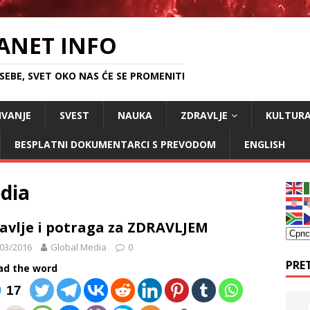
ANET INFO
EBE, SVET OKO NAS ĆE SE PROMENITI
IVANJE
SVEST
NAUKA
ZDRAVLJE
KULTUR
BESPLATNI DOKUMENTARCI S PREVODOM
ENGLISH
dia
avlje i potraga za ZDRAVLJEM
03/2016
Global Media
0
PRE
ad the word
17