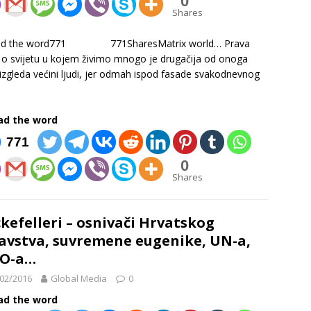
0
Shares
ad the word771 771SharesMatrix world… Prava
a o svijetu u kojem živimo mnogo je drugačija od onoga
izgleda većini ljudi, jer odmah ispod fasade svakodnevnog
ad the word
771
0
Shares
kefelleri – osnivači Hrvatskog
avstva, suvremene eugenike, UN-a,
O-a…
02/2016
Global Media
0
ad the word