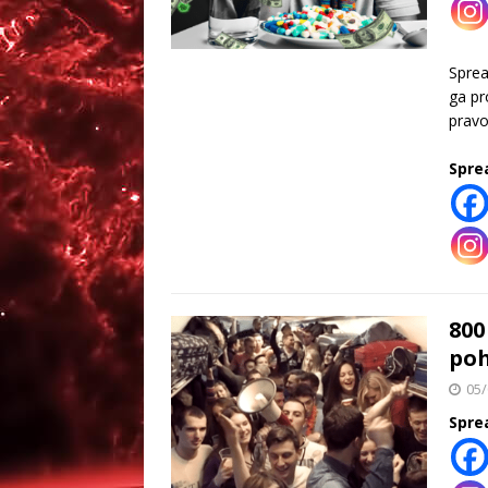
Spre
ga pr
pravo
Spre
800
poh
05/
Spre