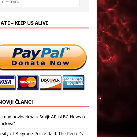
TE – KEEP US ALIVE
NOVIJI ČLANCI
je nad novinarima u Srbiji: AP i ABC News o
ni lova“
rsity of Belgrade Police Raid: The Rector’s