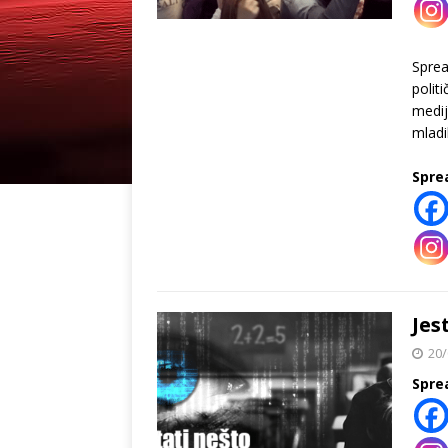
Spre
polit
medij
mladi
Spre
Jes
20/
Spre