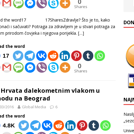
0
Shares
ad the word17 17SharesZdravlje? Što je to, kako
DONA
onaći i sačuvati? Potraga za zdravljem je u stvari potraga za
m prirodom čovjeka i njegova porijekla.
[…]
ad the word
17
0
Shares
 Hrvata dalekometnim vlakom u
odu na Beograd
NAJ
03/2016
Global Media
6
Nasil
ad the word
„sezo
4.8K
Unive