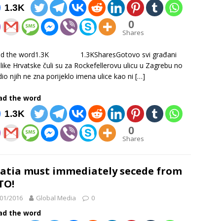
1.3K
0
Shares
ad the word1.3K 1.3KSharesGotovo svi građani
like Hrvatske čuli su za Rockefellerovu ulicu u Zagrebu no
 dio njih ne zna porijeklo imena ulice kao ni
[…]
ad the word
1.3K
0
Shares
atia must immediately secede from
TO!
01/2016
Global Media
0
ad the word