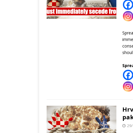
Spre
immed
conse
shoul
Spre
Hrv
pak
29/