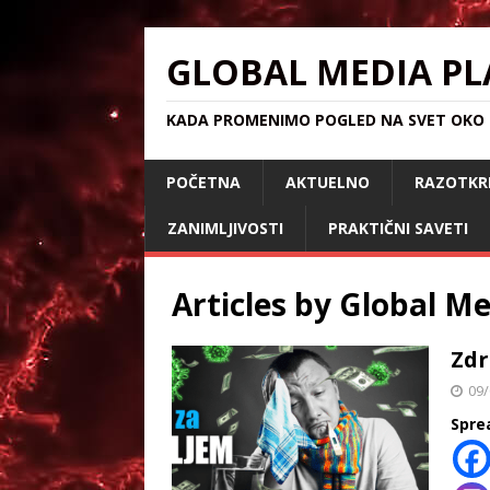
GLOBAL MEDIA PL
KADA PROMENIMO POGLED NA SVET OKO S
POČETNA
AKTUELNO
RAZOTKR
ZANIMLJIVOSTI
PRAKTIČNI SAVETI
Articles by
Global Me
Zdr
09/
Spre