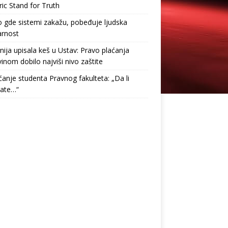
ric Stand for Truth
gde sistemi zakažu, pobeđuje ljudska
arnost
nija upisala keš u Ustav: Pravo plaćanja
inom dobilo najviši nivo zaštite
anje studenta Pravnog fakulteta: „Da li
tate…“