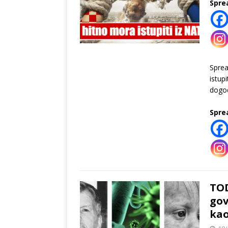
Spre
Spre
istup
dogod
Spre
TOD
gov
kao