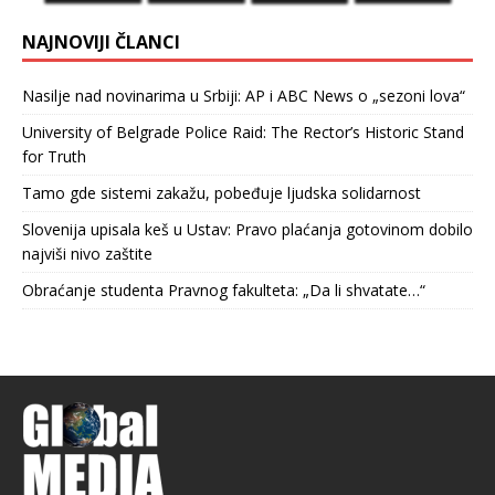
NAJNOVIJI ČLANCI
Nasilje nad novinarima u Srbiji: AP i ABC News o „sezoni lova“
University of Belgrade Police Raid: The Rector’s Historic Stand
for Truth
Tamo gde sistemi zakažu, pobeđuje ljudska solidarnost
Slovenija upisala keš u Ustav: Pravo plaćanja gotovinom dobilo
najviši nivo zaštite
Obraćanje studenta Pravnog fakulteta: „Da li shvatate…“