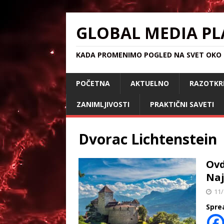
GLOBAL MEDIA PL
KADA PROMENIMO POGLED NA SVET OKO S
POČETNA
AKTUELNO
RAZOTKR
ZANIMLJIVOSTI
PRAKTIČNI SAVETI
Dvorac Lichtenstein
Ovd
Naj
11/
Spre