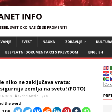
ANET INFO
EBE, SVET OKO NAS ĆE SE PROMENITI
IVANJE
SVEST
NAUKA
ZDRAVLJE
KULTUR
BESPLATNI DOKUMENTARCI S PREVODOM
ENGLISH
e niko ne zaključava vrata:
sigurnija zemlja na svetu! (FOTO)
PRE
11/2018
Global Media
0
ad the word
109