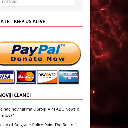
TE – KEEP US ALIVE
NOVIJI ČLANCI
je nad novinarima u Srbiji: AP i ABC News o
ni lova“
rsity of Belgrade Police Raid: The Rector’s