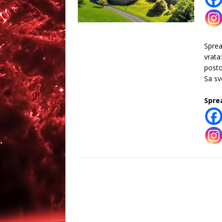
Spre
vrata
posto
Sa sv
Spre