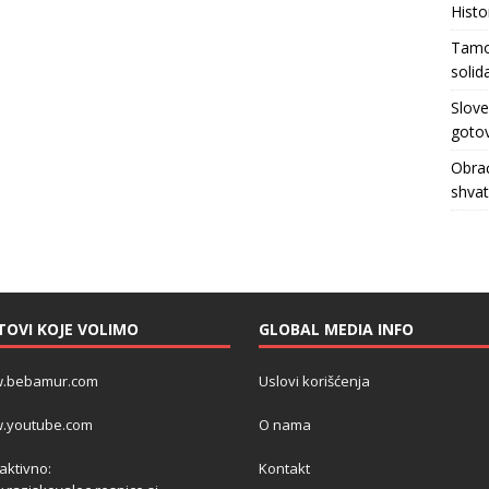
Histo
Tamo 
solid
Slove
gotov
Obrać
shva
TOVI KOJE VOLIMO
GLOBAL MEDIA INFO
.bebamur.com
Uslovi korišćenja
.youtube.com
O nama
 aktivno:
Kontakt