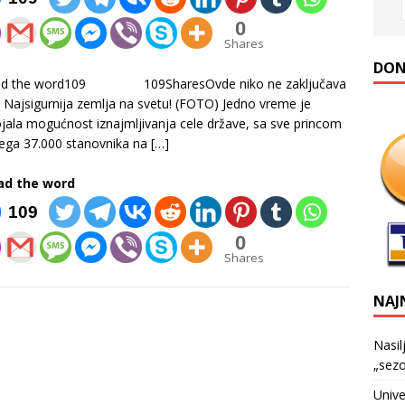
0
Shares
DONA
ad the word109 109SharesOvde niko ne zaključava
: Najsigurnija zemlja na svetu! (FOTO) Jedno vreme je
jala mogućnost iznajmljivanja cele države, sa sve princom
ega 37.000 stanovnika na
[…]
ad the word
109
0
Shares
NAJ
Nasil
„sezo
Unive