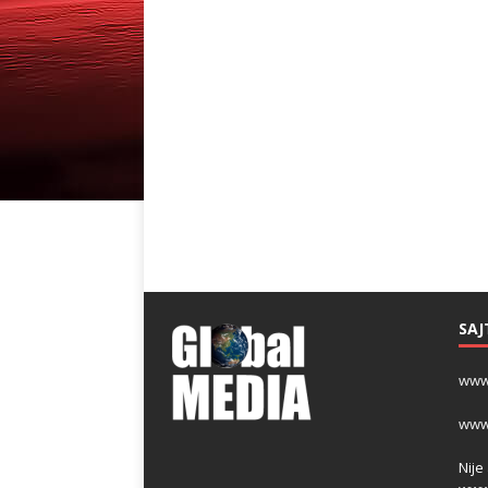
SAJ
www
www
Nije