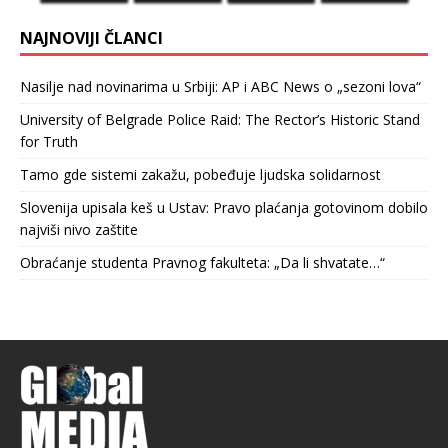
NAJNOVIJI ČLANCI
Nasilje nad novinarima u Srbiji: AP i ABC News o „sezoni lova“
University of Belgrade Police Raid: The Rector’s Historic Stand
for Truth
Tamo gde sistemi zakažu, pobeđuje ljudska solidarnost
Slovenija upisala keš u Ustav: Pravo plaćanja gotovinom dobilo
najviši nivo zaštite
Obraćanje studenta Pravnog fakulteta: „Da li shvatate…“